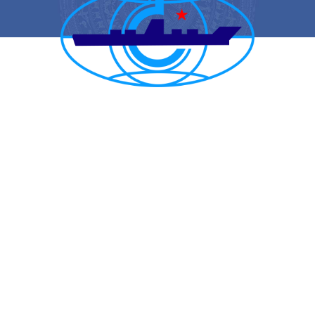
CẢNG VỤ HÀNG HẢI HẢI PHÒNG
TRANG THÔNG TIN ĐIỆN TỬ CẢNG VỤ HÀNG HẢI HẢI PHÒNG
Trụ sở chính: Số 1A Minh Khai, phường Hồng Bàng, thành phố Hải
Phòng
Trực ban: (84-225) 3842682 | VTS : (84-225) 3822115 | Fax: (84-
225) 3842634
Tiếp nhận phản ánh kiến nghị: (84-225) 3842637 | Email :
phongtchc.cvhhhp@gmail.com
Email: cangvu.hpg@vinamarine.gov.vn | Website:
https://cangvuhaiphong.gov.vn