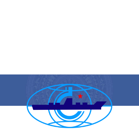
CẢNG VỤ HÀNG HẢI HẢI PHÒNG