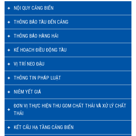
NỘI QUY CẢNG BIỂN
THÔNG BÁO TÀU ĐẾN CẢNG
THÔNG BÁO HÀNG HẢI
KẾ HOẠCH ĐIỀU ĐỘNG TÀU
VỊ TRÍ NEO ĐẬU
THÔNG TIN PHÁP LUẬT
NIÊM YẾT GIÁ
ĐƠN VỊ THỰC HIỆN THU GOM CHẤT THẢI VÀ XỬ LÝ CHẤT
THẢI
KẾT CẤU HẠ TẦNG CẢNG BIỂN