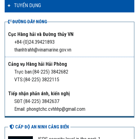
TUYỂN DỤNG
ĐƯỜNG DÂY NÓNG
Cục Hàng hải và Đường thủy VN
+84-(0)24.39421893
thanhtrahh@vinamarine.gov.vn
Cảng vụ Hàng hải Hải Phòng
Trực ban:(84-225) 3842682
VTS:(84-225) 3822115
Tiếp nhận phản ánh, kiến nghị
SĐT:(84-225) 3842637
Email: phongtchc.cvhhhp@gmail.com
CẤP ĐỘ AN NINH CẢNG BIỂN