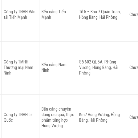
Công ty TNHH Vận
Bến cảng Tiến
Tổ 5 – Khu 7 Quán Toan,
Chưa
tải Tiến Mạnh
Mạnh
Hồng Bàng, Hải Phòng
Công ty TMHH
Số 602 QL 5A, P.Hùng
Bến cảng Nam
Thương mại Nam
Vương, Hồng Bàng, Hải
Chưa
Ninh
Ninh
Phòng
Bến cảng chuyên
Công ty TNHH Lê
dùng rau quả, thực
Km7 Hùng Vương, Hồng
Chưa
Quốc
phẩm tổng hợp
Bàng, Hải Phòng
Hùng Vương