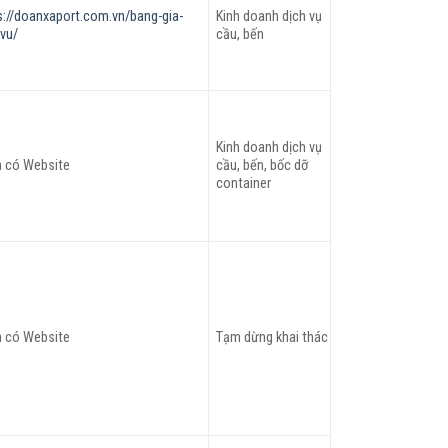
s://doanxaport.com.vn/bang-gia-
Kinh doanh dịch vụ
-vu/
cầu, bến
Kinh doanh dịch vụ
 có Website
cầu, bến, bốc dỡ
container
 có Website
Tạm dừng khai thác