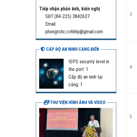
Tiếp nhận phản ánh, kiến nghị
3
SĐT:(84-225) 3842637
Email:
phongtchc.cvhhhp@gmail.com
CẤP ĐỘ AN NINH CẢNG BIỂN
ISPS security level in
4
the port: 1
Cấp độ an ninh tại
cảng: 1
THƯ VIỆN HÌNH ẢNH VÀ VIDEO
5