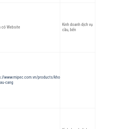
Kinh doanh dịch vụ
 có Website
cầu, bến
s://www.mipec.com.vn/products/kho-
cau-cang