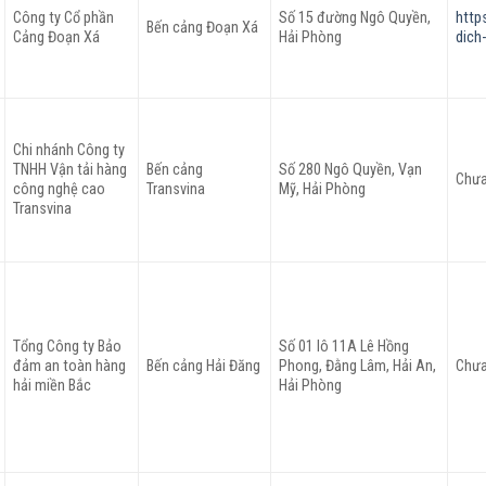
Công ty Cổ phần
Số 15 đường Ngô Quyền,
http
Bến cảng Đoạn Xá
Cảng Đoạn Xá
Hải Phòng
dich
Chi nhánh Công ty
TNHH Vận tải hàng
Bến cảng
Số 280 Ngô Quyền, Vạn
Chưa
công nghệ cao
Transvina
Mỹ, Hải Phòng
Transvina
Tổng Công ty Bảo
Số 01 lô 11A Lê Hồng
đảm an toàn hàng
Bến cảng Hải Đăng
Phong, Đằng Lâm, Hải An,
Chưa
hải miền Bắc
Hải Phòng