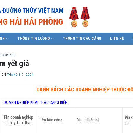
ÍNH
THÔNG TIN LUỒNG
THÔNG TIN CẦU CẢNG
LIÊN HỆ
EGORIZED
m yết giá
D ON
THÁNG 3 7, 2024
DANH SÁCH CÁC DOANH NGHIỆP THUỘC ĐỐI
DOANH NGHIỆP KHAI THÁC CẢNG BIỂN
Tên doanh nghiệp
Địa 
Tên bến cảng
Địa chỉ liên hệ
quản lý, khai thác
giá