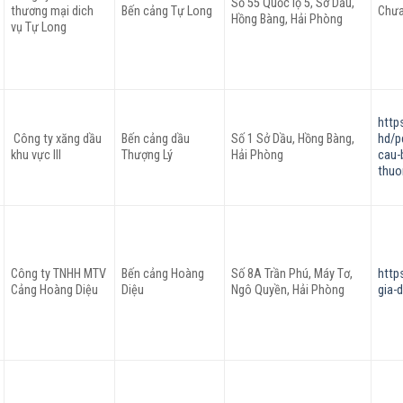
Số 55 Quốc lộ 5, Sở Dầu,
thương mại dich
Bến cảng Tự Long
Chưa
Hồng Bàng, Hải Phòng
vụ Tự Long
http
Công ty xăng dầu
Bến cảng dầu
Số 1 Sở Dầu, Hồng Bàng,
hd/p
khu vực III
Thượng Lý
Hải Phòng
cau-
thuo
Công ty TNHH MTV
Bến cảng Hoàng
Số 8A Trần Phú, Máy Tơ,
http
Cảng Hoàng Diệu
Diệu
Ngô Quyền, Hải Phòng
gia-d