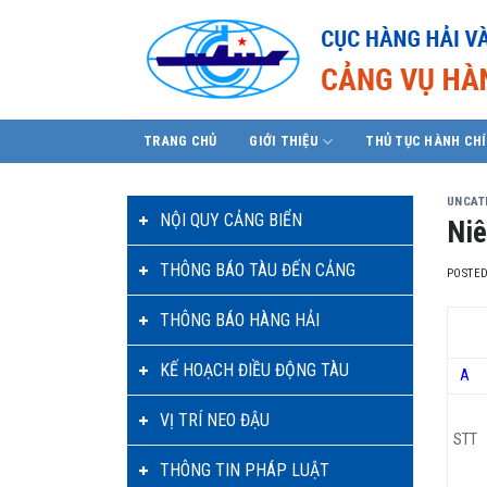
Skip
to
content
TRANG CHỦ
GIỚI THIỆU
THỦ TỤC HÀNH CH
UNCAT
NỘI QUY CẢNG BIỂN
Niê
THÔNG BÁO TÀU ĐẾN CẢNG
POSTE
THÔNG BÁO HÀNG HẢI
KẾ HOẠCH ĐIỀU ĐỘNG TÀU
A
VỊ TRÍ NEO ĐẬU
STT
THÔNG TIN PHÁP LUẬT