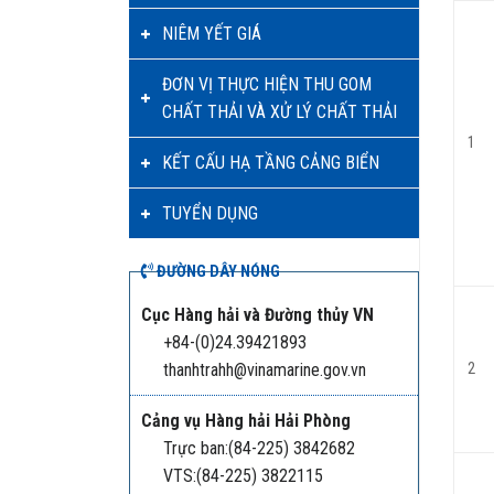
NIÊM YẾT GIÁ
ĐƠN VỊ THỰC HIỆN THU GOM
CHẤT THẢI VÀ XỬ LÝ CHẤT THẢI
1
KẾT CẤU HẠ TẦNG CẢNG BIỂN
TUYỂN DỤNG
ĐƯỜNG DÂY NÓNG
Cục Hàng hải và Đường thủy VN
+84-(0)24.39421893
2
thanhtrahh@vinamarine.gov.vn
Cảng vụ Hàng hải Hải Phòng
Trực ban:(84-225) 3842682
VTS:(84-225) 3822115