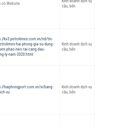
Kinh doanh dịch vụ
 có Website
cầu, bến
s://kv3.petrolimex.com.vn/nd/tin-
etrolimex-hai-phong-gia-su-dung-
Kinh doanh dịch vụ
ben-phao-neo-tai-cang-dau-
cầu, bến
ng-ly-nam-2020.html
s://haiphongport.com.vn/vi/bang-
Kinh doanh dịch vụ
ich-vu
cầu, bến