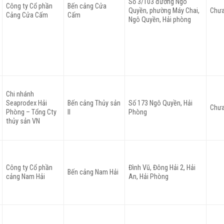
Số 3/103 đường Ngô
Công ty Cổ phần
Bến cảng Cửa
Quyền, phường Máy Chai,
Chưa
Cảng Cửa Cấm
Cấm
Ngô Quyền, Hải phòng
Chi nhánh
Seaprodex Hải
Bến cảng Thủy sản
Số 173 Ngô Quyền, Hải
Chưa
Phòng – Tổng Cty
II
Phòng
thủy sản VN
Công ty Cổ phần
Đình Vũ, Đông Hải 2, Hải
Bến cảng Nam Hải
cảng Nam Hải
An, Hải Phòng