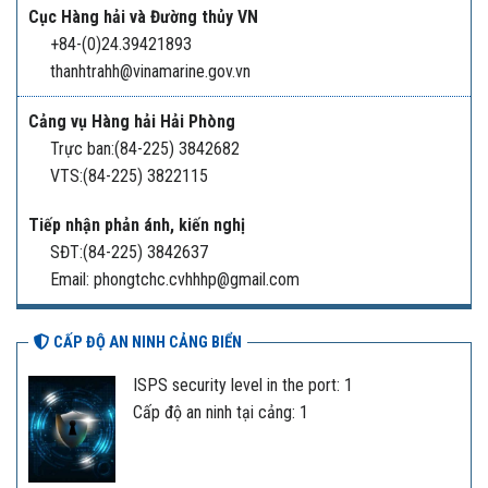
Cục Hàng hải và Đường thủy VN
+84-(0)24.39421893
thanhtrahh@vinamarine.gov.vn
Cảng vụ Hàng hải Hải Phòng
Trực ban:(84-225) 3842682
VTS:(84-225) 3822115
Tiếp nhận phản ánh, kiến nghị
SĐT:(84-225) 3842637
Email: phongtchc.cvhhhp@gmail.com
CẤP ĐỘ AN NINH CẢNG BIỂN
ISPS security level in the port: 1
Cấp độ an ninh tại cảng: 1