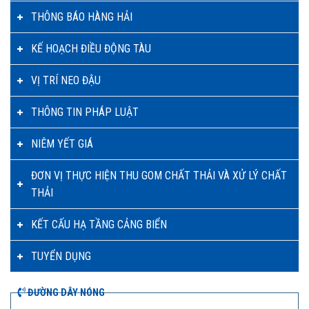
THÔNG BÁO HÀNG HẢI
KẾ HOẠCH ĐIỀU ĐỘNG TÀU
VỊ TRÍ NEO ĐẬU
THÔNG TIN PHÁP LUẬT
NIÊM YẾT GIÁ
ĐƠN VỊ THỰC HIỆN THU GOM CHẤT THẢI VÀ XỬ LÝ CHẤT
THẢI
KẾT CẤU HẠ TẦNG CẢNG BIỂN
TUYỂN DỤNG
ĐƯỜNG DÂY NÓNG