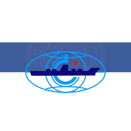
CẢNG VỤ HÀNG HẢI HẢI PHÒNG
TRANG THÔNG TIN ĐIỆN TỬ CẢNG VỤ HÀNG HẢI HẢI PHÒNG
Trụ sở chính: Số 1A Minh Khai, phường Hồng Bàng, thành phố Hải