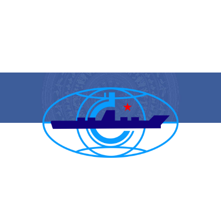
CẢNG VỤ HÀNG HẢI HẢI PHÒNG
TRANG THÔNG TIN ĐIỆN TỬ CẢNG VỤ HÀNG HẢI HẢI PHÒNG