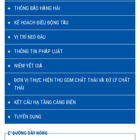
THÔNG BÁO HÀNG HẢI
KẾ HOẠCH ĐIỀU ĐỘNG TÀU
VỊ TRÍ NEO ĐẬU
THÔNG TIN PHÁP LUẬT
NIÊM YẾT GIÁ
ĐƠN VỊ THỰC HIỆN THU GOM CHẤT THẢI VÀ XỬ LÝ CHẤT
THẢI
KẾT CẤU HẠ TẦNG CẢNG BIỂN
TUYỂN DỤNG
ĐƯỜNG DÂY NÓNG