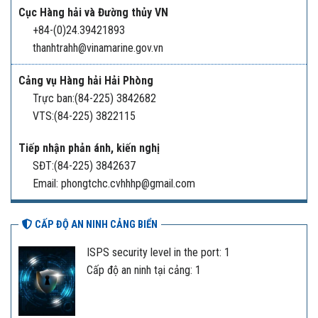
Cục Hàng hải và Đường thủy VN
+84-(0)24.39421893
thanhtrahh@vinamarine.gov.vn
Cảng vụ Hàng hải Hải Phòng
Trực ban:(84-225) 3842682
VTS:(84-225) 3822115
Tiếp nhận phản ánh, kiến nghị
SĐT:(84-225) 3842637
Email: phongtchc.cvhhhp@gmail.com
CẤP ĐỘ AN NINH CẢNG BIỂN
ISPS security level in the port: 1
Cấp độ an ninh tại cảng: 1