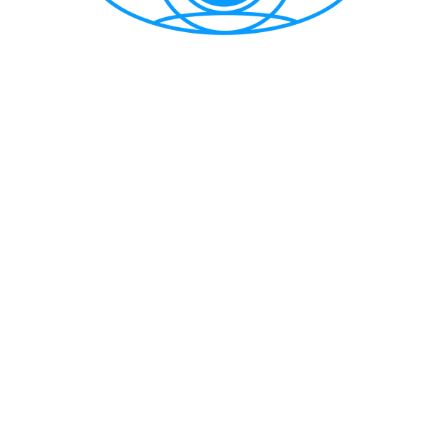
CẢNG VỤ HÀNG HẢI HẢI PHÒNG
TRANG THÔNG TIN ĐIỆN TỬ CẢNG VỤ HÀNG HẢI HẢI PHÒNG
Trụ sở chính: Số 1A Minh Khai, phường Hồng Bàng, thành phố Hải
Phòng
Trực ban: (84-225) 3842682 | VTS : (84-225) 3822115 | Fax: (84-
225) 3842634
Tiếp nhận phản ánh kiến nghị: (84-225) 3842637 | Email :
phongtchc.cvhhhp@gmail.com
Email: cangvu.hpg@vinamarine.gov.vn | Website:
https://cangvuhaiphong.gov.vn
© 2021 Bản quyền thuộc về Cảng vụ hàng hải Hải Phòng
Thiết kế và phát triển bởi Công ty TNHH MTV Thông tin điện tử
hàng hải Việt Nam (VISHIPEL)