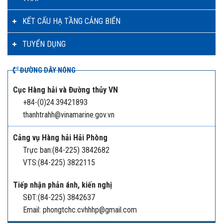
KẾT CẤU HẠ TẦNG CẢNG BIỂN
TUYỂN DỤNG
ĐƯỜNG DÂY NÓNG
Cục Hàng hải và Đường thủy VN
+84-(0)24.39421893
thanhtrahh@vinamarine.gov.vn
Cảng vụ Hàng hải Hải Phòng
Trực ban:(84-225) 3842682
VTS:(84-225) 3822115
Tiếp nhận phản ánh, kiến nghị
SĐT:(84-225) 3842637
Email: phongtchc.cvhhhp@gmail.com