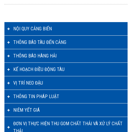
NỘI QUY CẢNG BIỂN
THÔNG BÁO TÀU ĐẾN CẢNG
THÔNG BÁO HÀNG HẢI
KẾ HOẠCH ĐIỀU ĐỘNG TÀU
VỊ TRÍ NEO ĐẬU
THÔNG TIN PHÁP LUẬT
NIÊM YẾT GIÁ
ĐƠN VỊ THỰC HIỆN THU GOM CHẤT THẢI VÀ XỬ LÝ CHẤT
THẢI