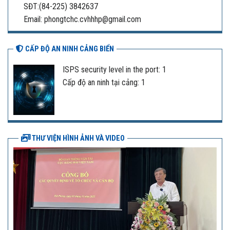
SĐT:(84-225) 3842637
Email: phongtchc.cvhhhp@gmail.com
CẤP ĐỘ AN NINH CẢNG BIỂN
ISPS security level in the port: 1
Cấp độ an ninh tại cảng: 1
THƯ VIỆN HÌNH ẢNH VÀ VIDEO