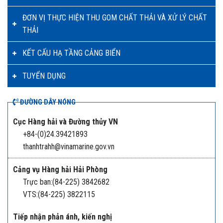
ĐƠN VỊ THỰC HIỆN THU GOM CHẤT THẢI VÀ XỬ LÝ CHẤT
THẢI
KẾT CẤU HẠ TẦNG CẢNG BIỂN
TUYỂN DỤNG
ĐƯỜNG DÂY NÓNG
Cục Hàng hải và Đường thủy VN
+84-(0)24.39421893
thanhtrahh@vinamarine.gov.vn
Cảng vụ Hàng hải Hải Phòng
Trực ban:(84-225) 3842682
VTS:(84-225) 3822115
Tiếp nhận phản ánh, kiến nghị