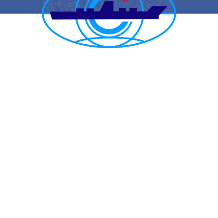
CẢNG VỤ HÀNG HẢI HẢI PHÒNG
TRANG THÔNG TIN ĐIỆN TỬ CẢNG VỤ HÀNG HẢI HẢI PHÒNG
Trụ sở chính: Số 1A Minh Khai, phường Hồng Bàng, thành phố Hải
Phòng
Trực ban: (84-225) 3842682 | VTS : (84-225) 3822115 | Fax: (84-
225) 3842634
Tiếp nhận phản ánh kiến nghị: (84-225) 3842637 | Email :
phongtchc.cvhhhp@gmail.com
Email: cangvu.hpg@vinamarine.gov.vn | Website:
https://cangvuhaiphong.gov.vn
© 2021 Bản quyền thuộc về Cảng vụ hàng hải Hải Phòng