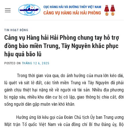
Skip
to
content
TIN HOẠT ĐỘNG
Cảng vụ Hàng hải Hải Phòng chung tay hỗ trợ
đồng bào miền Trung, Tây Nguyên khắc phục
hậu quả bão lũ
POSTED ON
THÁNG 12 6, 2025
Trong thời gian vừa qua, do ảnh hưởng của mưa lớn kéo dài,
lũ quét và sát lở đất, các tỉnh miền Trung và Tây Nguyên đã phải
gánh chịu thiệt hại nặng nề về người và tài sản. Nhiều địa phương
bị ngập sâu, nhiều khu dân cư bị cô lập, giao thông bị chia cắt; đời
sống người dân gặp muôn vàn khó khăn.
Hưởng ứng lời kêu gọi của Đoàn Chủ tịch Ủy ban Trung ương
Mặt trận Tổ quốc Việt Nam và của đồng chí Bí thư Đảng ủy, Bộ