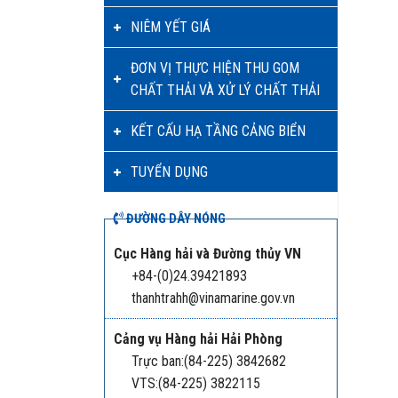
NIÊM YẾT GIÁ
ĐƠN VỊ THỰC HIỆN THU GOM
CHẤT THẢI VÀ XỬ LÝ CHẤT THẢI
KẾT CẤU HẠ TẦNG CẢNG BIỂN
TUYỂN DỤNG
ĐƯỜNG DÂY NÓNG
Cục Hàng hải và Đường thủy VN
+84-(0)24.39421893
thanhtrahh@vinamarine.gov.vn
Cảng vụ Hàng hải Hải Phòng
Trực ban:(84-225) 3842682
VTS:(84-225) 3822115