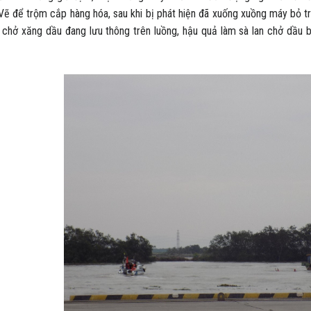
Vẽ để trộm cắp hàng hóa, sau khi bị phát hiện đã xuống xuồng máy bỏ tr
n chở xăng dầu đang lưu thông trên luồng, hậu quả làm sà lan chở dầu bị