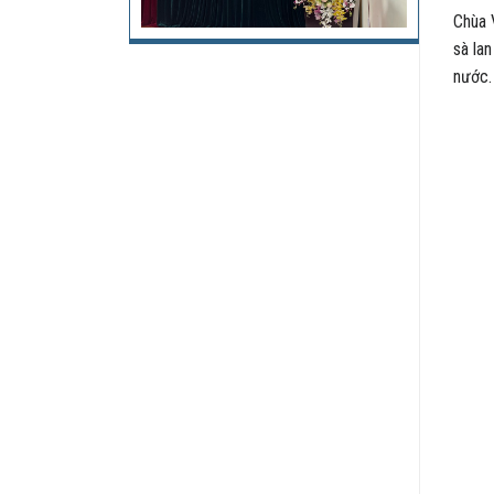
Chùa 
sà la
nước.