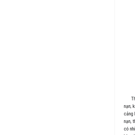
Thông
nạn; 
cảng 
nạn, 
có nh