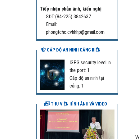
Tiếp nhận phản ánh, kiến nghị
SĐT:(84-225) 3842637
Email:
phongtchc.cvhhhp@gmail.com
CẤP ĐỘ AN NINH CẢNG BIỂN
ISPS security level in
the port: 1
Cấp độ an ninh tại
cảng: 1
THƯ VIỆN HÌNH ẢNH VÀ VIDEO
Với t