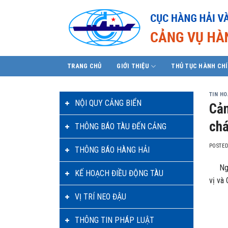
Skip
to
content
TRANG CHỦ
GIỚI THIỆU
THỦ TỤC HÀNH CH
TIN H
NỘI QUY CẢNG BIỂN
Cản
chá
THÔNG BÁO TÀU ĐẾN CẢNG
POSTE
THÔNG BÁO HÀNG HẢI
Ngày 
KẾ HOẠCH ĐIỀU ĐỘNG TÀU
vị và
VỊ TRÍ NEO ĐẬU
THÔNG TIN PHÁP LUẬT