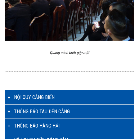
Quang cảnh buổi gặp mặt
NỘI QUY CẢNG BIỂN
THÔNG BÁO TÀU ĐẾN CẢNG
THÔNG BÁO HÀNG HẢI