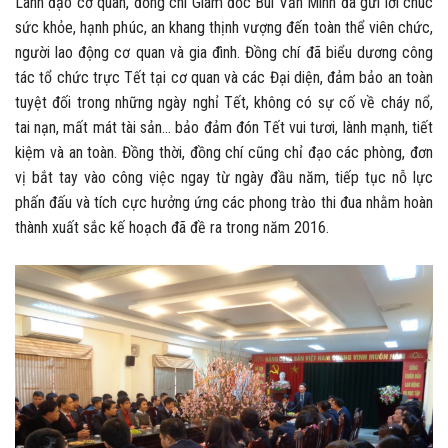
Lãnh đạo cơ quan, đồng chí Giám đốc Bùi Văn Minh đã gửi lời chúc
sức khỏe, hạnh phúc, an khang thịnh vượng đến toàn thể viên chức,
người lao động cơ quan và gia đình. Đồng chí đã biểu dương công
tác tổ chức trực Tết tại cơ quan và các Đại diện, đảm bảo an toàn
tuyệt đối trong những ngày nghỉ Tết, không có sự cố về cháy nổ,
tai nạn, mất mát tài sản… bảo đảm đón Tết vui tươi, lành mạnh, tiết
kiệm và an toàn. Đồng thời, đồng chí cũng chỉ đạo các phòng, đơn
vị bắt tay vào công việc ngay từ ngày đầu năm, tiếp tục nỗ lực
phấn đấu và tích cực hưởng ứng các phong trào thi đua nhằm hoàn
thành xuất sắc kế hoạch đã đề ra trong năm 2016.