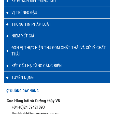
KẾ HOẠCH ĐIỀU ĐỘNG TÀU
VỊ TRÍ NEO ĐẬU
THÔNG TIN PHÁP LUẬT
NIÊM YẾT GIÁ
ĐƠN VỊ THỰC HIỆN THU GOM CHẤT THẢI VÀ XỬ LÝ CHẤT
THẢI
KẾT CẤU HẠ TẦNG CẢNG BIỂN
TUYỂN DỤNG
ĐƯỜNG DÂY NÓNG
Cục Hàng hải và Đường thủy VN
+84-(0)24.39421893
thanhtrahh@vinamarine.gov.vn