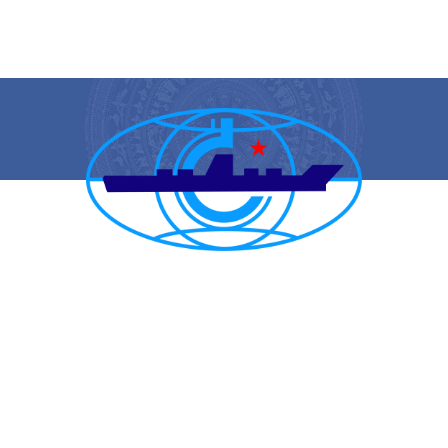
CẢNG VỤ HÀNG HẢI HẢI PHÒNG
TRANG THÔNG TIN ĐIỆN TỬ CẢNG VỤ HÀNG HẢI HẢI PHÒNG
Trụ sở chính: Số 1A Minh Khai, phường Hồng Bàng, thành phố Hải
Phòng
Trực ban: (84-225) 3842682 | VTS : (84-225) 3822115 | Fax: (84-