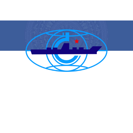
CẢNG VỤ HÀNG HẢI HẢI PHÒNG
TRANG THÔNG TIN ĐIỆN TỬ CẢNG VỤ HÀNG HẢI HẢI PHÒNG
Trụ sở chính: Số 1A Minh Khai, phường Hồng Bàng, thành phố Hải
Phòng
Trực ban: (84-225) 3842682 | VTS : (84-225) 3822115 | Fax: (84-