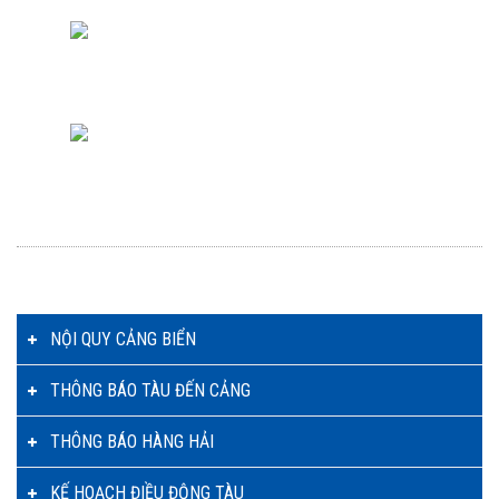
NỘI QUY CẢNG BIỂN
THÔNG BÁO TÀU ĐẾN CẢNG
THÔNG BÁO HÀNG HẢI
KẾ HOẠCH ĐIỀU ĐỘNG TÀU