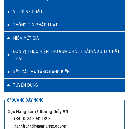
VỊ TRÍ NEO ĐẬU
THÔNG TIN PHÁP LUẬT
NIÊM YẾT GIÁ
ĐƠN VỊ THỰC HIỆN THU GOM CHẤT THẢI VÀ XỬ LÝ CHẤT
THẢI
KẾT CẤU HẠ TẦNG CẢNG BIỂN
TUYỂN DỤNG
ĐƯỜNG DÂY NÓNG
Cục Hàng hải và Đường thủy VN
+84-(0)24.39421893
thanhtrahh@vinamarine.gov.vn