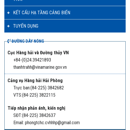
KẾT CẤU HẠ TẦNG CẢNG BIỂN
TUYỂN DỤNG
ĐƯỜNG DÂY NÓNG
Cục Hàng hải và Đường thủy VN
+84-(0)24.39421893
thanhtrahh@vinamarine.gov.vn
Cảng vụ Hàng hải Hải Phòng
Trực ban:(84-225) 3842682
VTS:(84-225) 3822115
Tiếp nhận phản ánh, kiến nghị
SĐT:(84-225) 3842637
Email: phongtchc.cvhhhp@gmail.com