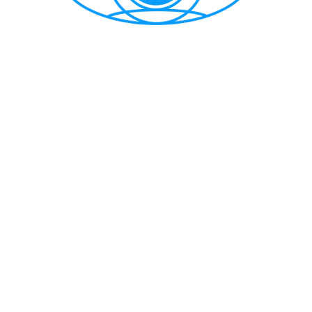
CẢNG VỤ HÀNG HẢI HẢI PHÒNG
TRANG THÔNG TIN ĐIỆN TỬ CẢNG VỤ HÀNG HẢI HẢI PHÒNG
Trụ sở chính: Số 1A Minh Khai, phường Hồng Bàng, thành phố Hải
Phòng
Trực ban: (84-225) 3842682 | VTS : (84-225) 3822115 | Fax: (84-
225) 3842634
Tiếp nhận phản ánh kiến nghị: (84-225) 3842637 | Email :
phongtchc.cvhhhp@gmail.com
Email: cangvu.hpg@vinamarine.gov.vn | Website:
https://cangvuhaiphong.gov.vn
© 2021 Bản quyền thuộc về Cảng vụ hàng hải Hải Phòng
Thiết kế và phát triển bởi Công ty TNHH MTV Thông tin điện tử
hàng hải Việt Nam (VISHIPEL)