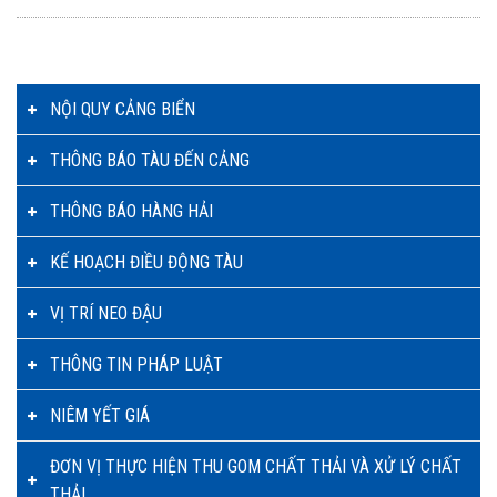
NỘI QUY CẢNG BIỂN
THÔNG BÁO TÀU ĐẾN CẢNG
THÔNG BÁO HÀNG HẢI
KẾ HOẠCH ĐIỀU ĐỘNG TÀU
VỊ TRÍ NEO ĐẬU
THÔNG TIN PHÁP LUẬT
NIÊM YẾT GIÁ
ĐƠN VỊ THỰC HIỆN THU GOM CHẤT THẢI VÀ XỬ LÝ CHẤT
THẢI