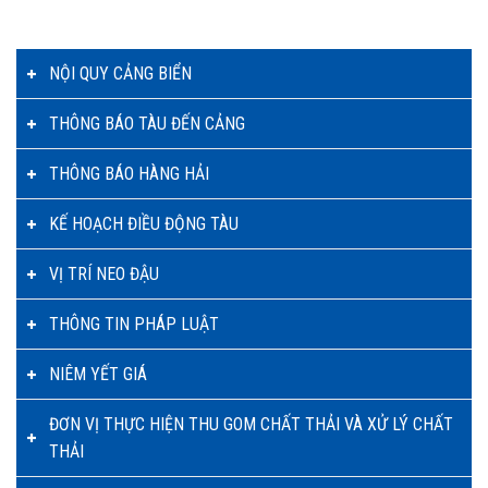
NỘI QUY CẢNG BIỂN
THÔNG BÁO TÀU ĐẾN CẢNG
THÔNG BÁO HÀNG HẢI
KẾ HOẠCH ĐIỀU ĐỘNG TÀU
VỊ TRÍ NEO ĐẬU
THÔNG TIN PHÁP LUẬT
NIÊM YẾT GIÁ
ĐƠN VỊ THỰC HIỆN THU GOM CHẤT THẢI VÀ XỬ LÝ CHẤT
THẢI