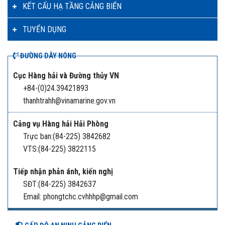
KẾT CẤU HẠ TẦNG CẢNG BIỂN
TUYỂN DỤNG
ĐƯỜNG DÂY NÓNG
Cục Hàng hải và Đường thủy VN
+84-(0)24.39421893
thanhtrahh@vinamarine.gov.vn
Cảng vụ Hàng hải Hải Phòng
Trực ban:(84-225) 3842682
VTS:(84-225) 3822115
Tiếp nhận phản ánh, kiến nghị
SĐT:(84-225) 3842637
Email: phongtchc.cvhhhp@gmail.com