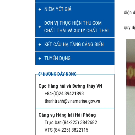
Tham 
NIÊM YẾT GIÁ
diện đ
Lễ mở
ĐƠN VỊ THỰC HIỆN THU GOM
quy đ
CHẤT THẢI VÀ XỬ LÝ CHẤT THẢI
KẾT CẤU HẠ TẦNG CẢNG BIỂN
TUYỂN DỤNG
ĐƯỜNG DÂY NÓNG
Cục Hàng hải và Đường thủy VN
+84-(0)24.39421893
thanhtrahh@vinamarine.gov.vn
Cảng vụ Hàng hải Hải Phòng
Trực ban:(84-225) 3842682
VTS:(84-225) 3822115