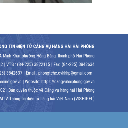
NG TIN ĐIỆN TỬ CẢNG VỤ HÀNG HẢI HẢI PHÒNG
1A Minh Khai, phường Hồng Bàng, thành phố Hải Phòng
2 | VTS : (84-225) 3822115 | Fax: (84-225) 3842634
-225) 3842637 | Email : phongtchc.cvhhhp@gmail.com
rine.gov.vn | Website: https://cangvuhaiphong.gov.vn
021 Bản quyền thuộc về Cảng vụ hàng hải Hải Phòng
 MTV Thông tin điện tử hàng hải Việt Nam (VISHIPEL)