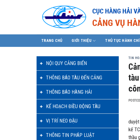
Skip
to
content
TRANG CHỦ
GIỚI THIỆU
THỦ TỤC HÀNH CH
TIN H
NỘI QUY CẢNG BIỂN
Cản
tàu
THÔNG BÁO TÀU ĐẾN CẢNG
côn
THÔNG BÁO HÀNG HẢI
POSTE
KẾ HOẠCH ĐIỀU ĐỘNG TÀU
Thực 
VỊ TRÍ NEO ĐẬU
duyệt
kế TC
THÔNG TIN PHÁP LUẬT
thầu 