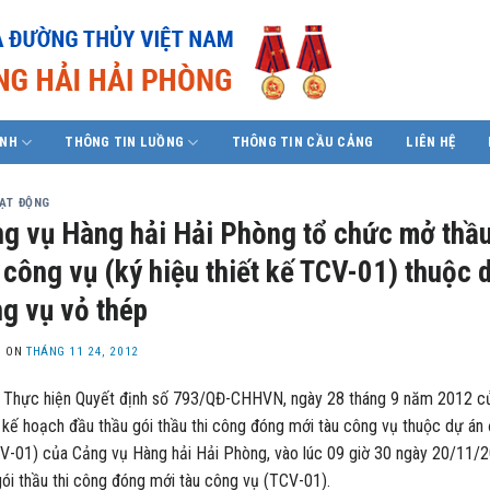
ÍNH
THÔNG TIN LUỒNG
THÔNG TIN CẦU CẢNG
LIÊN HỆ
OẠT ĐỘNG
g vụ Hàng hải Hải Phòng tổ chức mở thầu
 công vụ (ký hiệu thiết kế TCV-01) thuộc 
g vụ vỏ thép
D ON
THÁNG 11 24, 2012
hiện Quyết định số 793/QĐ-CHHVN, ngày 28 tháng 9 năm 2012 của 
 kế hoạch đầu thầu gói thầu thi công đóng mới tàu công vụ thuộc dự án đ
V-01) của Cảng vụ Hàng hải Hải Phòng, vào lúc 09 giờ 30 ngày 20/11/
gói thầu thi công đóng mới tàu công vụ (TCV-01).