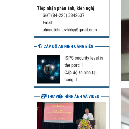
Tiếp nhận phản ánh, kiến nghị
SĐT:(84-225) 3842637
Email:
phongtchc.cvhhhp@gmail.com
CẤP ĐỘ AN NINH CẢNG BIỂN
ISPS security level in
the port: 1
Cấp độ an ninh tại
cảng: 1
THƯ VIỆN HÌNH ẢNH VÀ VIDEO