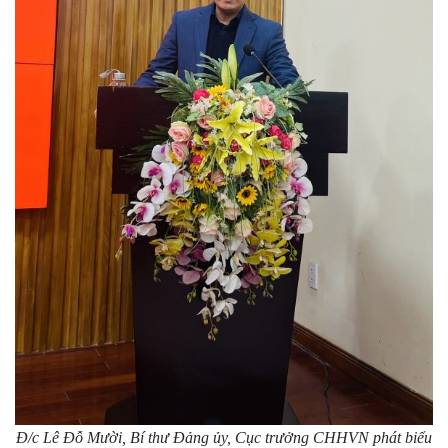
Đ/c Lê Đỗ Mười, Bí thư Đảng ủy, Cục trưởng CHHVN phát biểu