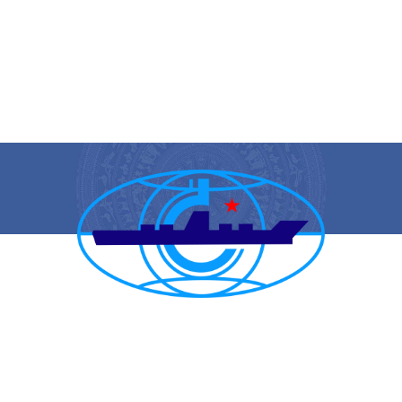
CẢNG VỤ HÀNG HẢI HẢI PHÒNG
TRANG THÔNG TIN ĐIỆN TỬ CẢNG VỤ HÀNG HẢI HẢI PHÒNG