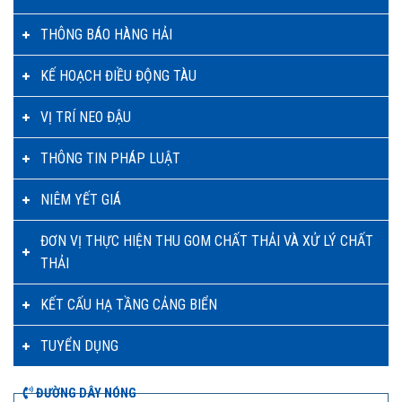
THÔNG BÁO HÀNG HẢI
KẾ HOẠCH ĐIỀU ĐỘNG TÀU
VỊ TRÍ NEO ĐẬU
THÔNG TIN PHÁP LUẬT
NIÊM YẾT GIÁ
ĐƠN VỊ THỰC HIỆN THU GOM CHẤT THẢI VÀ XỬ LÝ CHẤT
THẢI
KẾT CẤU HẠ TẦNG CẢNG BIỂN
TUYỂN DỤNG
ĐƯỜNG DÂY NÓNG