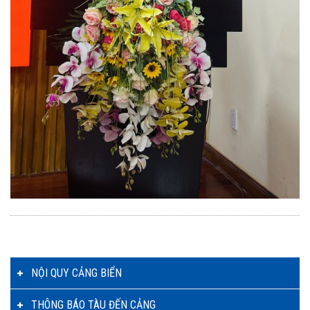
NỘI QUY CẢNG BIỂN
THÔNG BÁO TÀU ĐẾN CẢNG