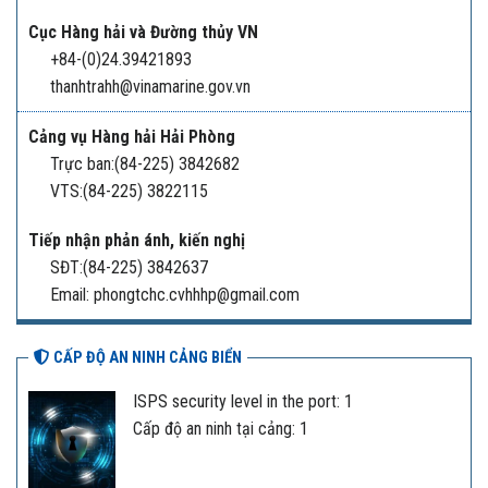
Cục Hàng hải và Đường thủy VN
+84-(0)24.39421893
thanhtrahh@vinamarine.gov.vn
Cảng vụ Hàng hải Hải Phòng
Trực ban:(84-225) 3842682
VTS:(84-225) 3822115
Tiếp nhận phản ánh, kiến nghị
SĐT:(84-225) 3842637
Email: phongtchc.cvhhhp@gmail.com
CẤP ĐỘ AN NINH CẢNG BIỂN
ISPS security level in the port: 1
Cấp độ an ninh tại cảng: 1