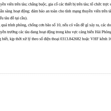
yền viên trên tàu; chằng buộc, gia cố các thiết bị trên tàu; tổ chức tr
sẵn sàng hoạt động; đảm bảo an toàn cho tính mạng thuyền viên trên t
ếu tàu đỗ tại cầu).
 quá trình phòng, chống cơn bão số 10, nếu có vấn đề gì xảy ra, các doa
uyền trưởng các tàu đang hoạt động trong khu vực cảng biển Hải Phòn
 biết, kịp thời xử lý theo số điện thoại 0313.842682 hoặc VHF kênh 1