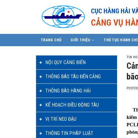
Skip
to
content
TRANG CHỦ
GIỚI THIỆU
THỦ TỤC HÀNH CH
TIN H
NỘI QUY CẢNG BIỂN
Cản
bão
THÔNG BÁO TÀU ĐẾN CẢNG
POSTE
THÔNG BÁO HÀNG HẢI
KẾ HOẠCH ĐIỀU ĐỘNG TÀU
Thực
kiếm
VỊ TRÍ NEO ĐẬU
PCLB
phòn
THÔNG TIN PHÁP LUẬT