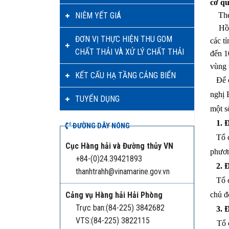
cơ qu
NIÊM YẾT GIÁ
Theo 
Hồi 1
ĐƠN VỊ THỰC HIỆN THU GOM
các t
CHẤT THẢI VÀ XỬ LÝ CHẤT THẢI
đến 1
vùng 
KẾT CẤU HẠ TẦNG CẢNG BIỂN
Để ch
nghị 
TUYỂN DỤNG
một s
1.
Đ
ĐƯỜNG DÂY NÓNG
Tổ ch
Cục Hàng hải và Đường thủy VN
phươn
+84-(0)24.39421893
2. Đố
thanhtrahh@vinamarine.gov.vn
Tổ ch
chủ đ
Cảng vụ Hàng hải Hải Phòng
Trực ban:(84-225) 3842682
3. Đố
VTS:(84-225) 3822115
Tổ ch