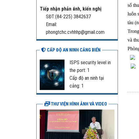
số thu
Tiếp nhận phản ánh, kiến nghị
luôn 
SĐT:(84-225) 3842637
tàu (n
Email:
Trong
phongtchc.cvhhhp@gmail.com
và th
Phòng
CẤP ĐỘ AN NINH CẢNG BIỂN
ISPS security level in
the port: 1
Cấp độ an ninh tại
cảng: 1
THƯ VIỆN HÌNH ẢNH VÀ VIDEO