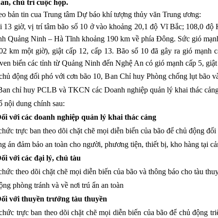
an, chủ trì cuộc họp.
bản tin cua Trung tâm Dự báo khí tượng thủy văn Trung ương:
3 giờ, vị trí tâm bão số 10 ở vào khoảng 20,1 độ Vĩ Bắc; 108,0 độ 
ỉnh Quảng Ninh – Hà Tĩnh khoảng 190 km về phía Đông. Sức gió mạnh 
02 km một giờ), giật cấp 12, cấp 13. Bão số 10 đã gây ra gió mạnh cấ
ven biển các tỉnh từ Quảng Ninh đến Nghệ An có gió mạnh cấp 5, giật 
ủ động đối phó với cơn bão 10, Ban Chỉ huy Phòng chống lụt bão v
Ban chỉ huy PCLB và TKCN các Doanh nghiệp quản lý khai thác cảng, 
ố nội dung chính sau:
ối với các doanh nghiệp quản lý khai thác cảng
ức trực ban theo dõi chặt chẽ mọi diễn biến của bão để chủ động đối p
g án đảm bảo an toàn cho người, phương tiện, thiết bị, kho hàng tại cả
i với các đại lý, chủ tàu
ức theo dõi chặt chẽ mọi diễn biến của bão và thông báo cho tàu thuyề
ộng phòng tránh và về nơi trú ẩn an toàn
i với thuyền trưởng tàu thuyền
ức trực ban theo dõi chặt chẽ mọi diễn biến của bão để chủ động tri