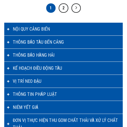
1
2
NỘI QUY CẢNG BIỂN
THÔNG BÁO TÀU ĐẾN CẢNG
THÔNG BÁO HÀNG HẢI
KẾ HOẠCH ĐIỀU ĐỘNG TÀU
VỊ TRÍ NEO ĐẬU
THÔNG TIN PHÁP LUẬT
NIÊM YẾT GIÁ
ĐƠN VỊ THỰC HIỆN THU GOM CHẤT THẢI VÀ XỬ LÝ CHẤT