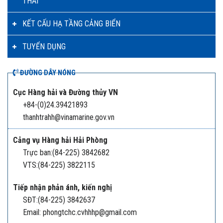
THẢI
KẾT CẤU HẠ TẦNG CẢNG BIỂN
TUYỂN DỤNG
ĐƯỜNG DÂY NÓNG
Cục Hàng hải và Đường thủy VN
+84-(0)24.39421893
thanhtrahh@vinamarine.gov.vn
Cảng vụ Hàng hải Hải Phòng
Trực ban:(84-225) 3842682
VTS:(84-225) 3822115
Tiếp nhận phản ánh, kiến nghị
SĐT:(84-225) 3842637
Email: phongtchc.cvhhhp@gmail.com