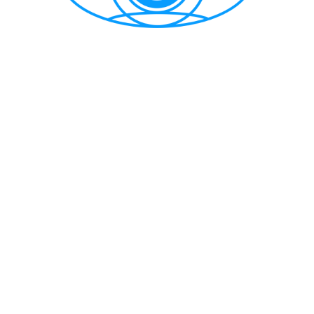
CẢNG VỤ HÀNG HẢI HẢI PHÒNG
TRANG THÔNG TIN ĐIỆN TỬ CẢNG VỤ HÀNG HẢI HẢI PHÒNG
Trụ sở chính: Số 1A Minh Khai, phường Hồng Bàng, thành phố Hải
Phòng
Trực ban: (84-225) 3842682 | VTS : (84-225) 3822115 | Fax: (84-
225) 3842634
Tiếp nhận phản ánh kiến nghị: (84-225) 3842637 | Email :
phongtchc.cvhhhp@gmail.com
Email: cangvu.hpg@vinamarine.gov.vn | Website:
https://cangvuhaiphong.gov.vn
© 2021 Bản quyền thuộc về Cảng vụ hàng hải Hải Phòng
Thiết kế và phát triển bởi Công ty TNHH MTV Thông tin điện tử
hàng hải Việt Nam (VISHIPEL)