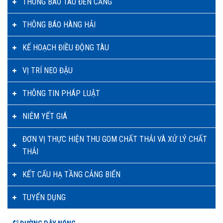
THÔNG BÁO TÀU ĐẾN CẢNG
THÔNG BÁO HÀNG HẢI
KẾ HOẠCH ĐIỀU ĐỘNG TÀU
VỊ TRÍ NEO ĐẬU
THÔNG TIN PHÁP LUẬT
NIÊM YẾT GIÁ
ĐƠN VỊ THỰC HIỆN THU GOM CHẤT THẢI VÀ XỬ LÝ CHẤT
THẢI
KẾT CẤU HẠ TẦNG CẢNG BIỂN
TUYỂN DỤNG