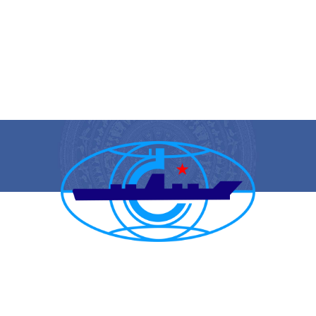
CẢNG VỤ HÀNG HẢI HẢI PHÒNG
TRANG THÔNG TIN ĐIỆN TỬ CẢNG VỤ HÀNG HẢI HẢI PHÒNG