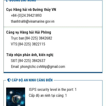
ĐƯỜNG DÂY NÓNG
Cục Hàng hải và Đường thủy VN
+84-(0)24.39421893
thanhtrahh@vinamarine.gov.vn
Cảng vụ Hàng hải Hải Phòng
Trực ban:(84-225) 3842682
VTS:(84-225) 3822115
Tiếp nhận phản ánh, kiến nghị
SĐT:(84-225) 3842637
Email: phongtchc.cvhhhp@gmail.com
CẤP ĐỘ AN NINH CẢNG BIỂN
ISPS security level in the port: 1
Cấp độ an ninh tại cảng: 1