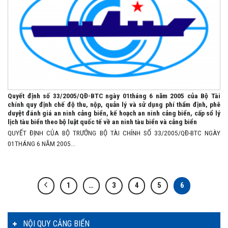
Quyết định số 33/2005/QĐ-BTC ngày 01tháng 6 năm 2005 của Bộ Tài
chính quy định chế độ thu, nộp, quản lý và sử dụng phí thẩm định, phê
duyệt đánh giá an ninh cảng biển, kế hoạch an ninh cảng biển, cấp sổ lý
lịch tàu biển theo bộ luật quốc tế về an ninh tàu biển và cảng biển
QUYẾT ĐỊNH CỦA BỘ TRƯỞNG BỘ TÀI CHÍNH SỐ 33/2005/QĐ-BTC NGÀY
01THÁNG 6 NĂM 2005...
1
…
3
4
5
6
NỘI QUY CẢNG BIỂN