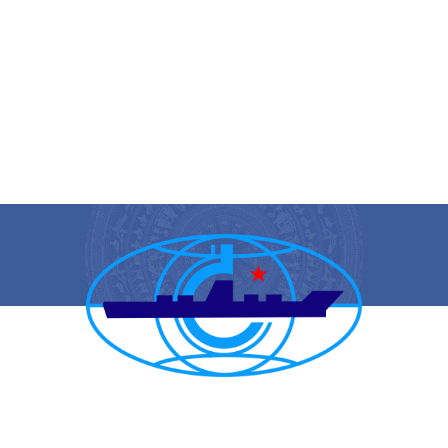
CẢNG VỤ HÀNG HẢI HẢI PHÒNG