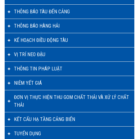
THÔNG BÁO TÀU ĐẾN CẢNG
THÔNG BÁO HÀNG HẢI
KẾ HOẠCH ĐIỀU ĐỘNG TÀU
VỊ TRÍ NEO ĐẬU
THÔNG TIN PHÁP LUẬT
NIÊM YẾT GIÁ
ĐƠN VỊ THỰC HIỆN THU GOM CHẤT THẢI VÀ XỬ LÝ CHẤT
THẢI
KẾT CẤU HẠ TẦNG CẢNG BIỂN
TUYỂN DỤNG