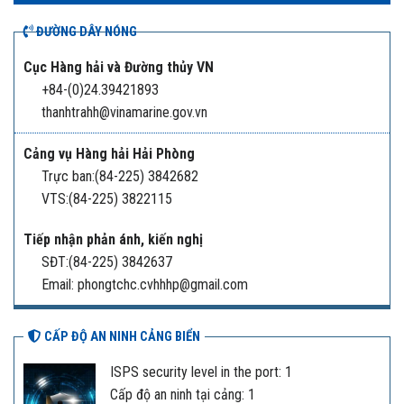
ĐƯỜNG DÂY NÓNG
Cục Hàng hải và Đường thủy VN
+84-(0)24.39421893
thanhtrahh@vinamarine.gov.vn
Cảng vụ Hàng hải Hải Phòng
Trực ban:(84-225) 3842682
VTS:(84-225) 3822115
Tiếp nhận phản ánh, kiến nghị
SĐT:(84-225) 3842637
Email: phongtchc.cvhhhp@gmail.com
CẤP ĐỘ AN NINH CẢNG BIỂN
ISPS security level in the port: 1
Cấp độ an ninh tại cảng: 1