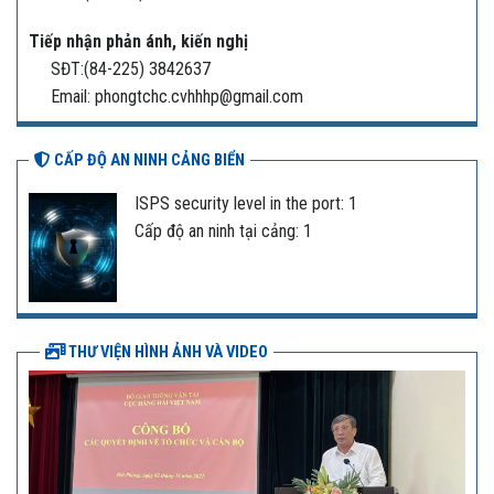
Tiếp nhận phản ánh, kiến nghị
SĐT:(84-225) 3842637
Email: phongtchc.cvhhhp@gmail.com
CẤP ĐỘ AN NINH CẢNG BIỂN
ISPS security level in the port: 1
Cấp độ an ninh tại cảng: 1
THƯ VIỆN HÌNH ẢNH VÀ VIDEO