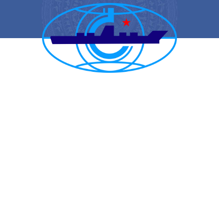
CẢNG VỤ HÀNG HẢI HẢI PHÒNG
TRANG THÔNG TIN ĐIỆN TỬ CẢNG VỤ HÀNG HẢI HẢI PHÒNG
Trụ sở chính: Số 1A Minh Khai, phường Hồng Bàng, thành phố Hải
Phòng
Trực ban: (84-225) 3842682 | VTS : (84-225) 3822115 | Fax: (84-
225) 3842634
Tiếp nhận phản ánh kiến nghị: (84-225) 3842637 | Email :
phongtchc.cvhhhp@gmail.com
Email: cangvu.hpg@vinamarine.gov.vn | Website: