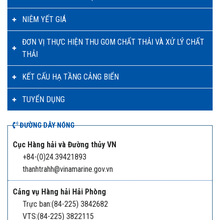
NIÊM YẾT GIÁ
ĐƠN VỊ THỰC HIỆN THU GOM CHẤT THẢI VÀ XỬ LÝ CHẤT
THẢI
KẾT CẤU HẠ TẦNG CẢNG BIỂN
TUYỂN DỤNG
ĐƯỜNG DÂY NÓNG
Cục Hàng hải và Đường thủy VN
+84-(0)24.39421893
thanhtrahh@vinamarine.gov.vn
Cảng vụ Hàng hải Hải Phòng
Trực ban:(84-225) 3842682
VTS:(84-225) 3822115