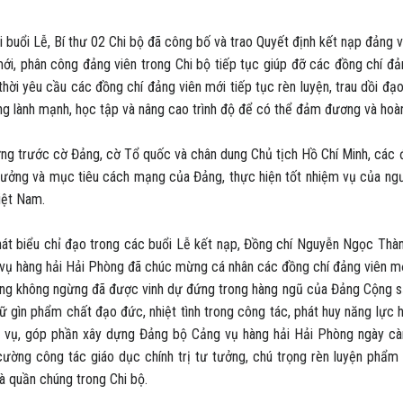
uổi Lễ, Bí thư 02 Chi bộ đã công bố và trao Quyết định kết nạp đảng v
mới, phân công đảng viên trong Chi bộ tiếp tục giúp đỡ các đồng chí đả
thời yêu cầu các đồng chí đảng viên mới tiếp tục rèn luyện, trau dồi đ
ống lành mạnh, học tập và nâng cao trình độ để có thể đảm đương và hoà
trước cờ Đảng, cờ Tổ quốc và chân dung Chủ tịch Hồ Chí Minh, các đản
í tưởng và mục tiêu cách mạng của Đảng, thực hiện tốt nhiệm vụ của ng
iệt Nam.
biểu chỉ đạo trong các buổi Lễ kết nạp, Đồng chí Nguyễn Ngọc Thàn
vụ hàng hải Hải Phòng đã chúc mừng cá nhân các đồng chí đảng viên mới
ng không ngừng đã được vinh dự đứng trong hàng ngũ của Đảng Cộng s
iữ gìn phẩm chất đạo đức, nhiệt tình trong công tác, phát huy năng lực
 vụ, góp phần xây dựng Đảng bộ Cảng vụ hàng hải Hải Phòng ngày càng 
cường công tác giáo dục chính trị tư tưởng, chú trọng rèn luyện phẩm
và quần chúng trong Chi bộ.