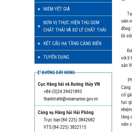
NIÊM YẾT GIÁ
Tại b
viên 
ĐƠN VỊ THỰC HIỆN THU GOM
đồng 
CHẤT THẢI VÀ XỬ LÝ CHẤT THẢI
lối s
KẾT CẤU HẠ TẦNG CẢNG BIỂN
Đứng 
TUYỂN DỤNG
với l
sản V
ĐƯỜNG DÂY NÓNG
Phát 
Cục Hàng hải và Đường thủy VN
Cảng 
+84-(0)24.39421893
cố gắ
thanhtrahh@vinamarine.gov.vn
tục g
nhiệm
Cảng vụ Hàng hải Hải Phòng
tăng 
Trực ban:(84-225) 3842682
viên 
VTS:(84-225) 3822115