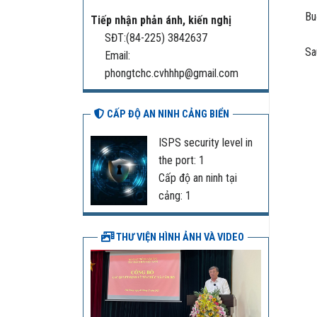
Buổi 
Tiếp nhận phản ánh, kiến nghị
SĐT:(84-225) 3842637
Sau đ
Email:
phongtchc.cvhhhp@gmail.com
CẤP ĐỘ AN NINH CẢNG BIỂN
ISPS security level in
the port: 1
Cấp độ an ninh tại
cảng: 1
THƯ VIỆN HÌNH ẢNH VÀ VIDEO