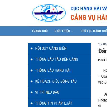
Skip
to
content
TRANG CHỦ
GIỚI THIỆU
THỦ TỤC HÀNH CH
TIN H
NỘI QUY CẢNG BIỂN
Đản
THÔNG BÁO TÀU ĐẾN CẢNG
POSTE
THÔNG BÁO HÀNG HẢI
Ngày 
– Quả
KẾ HOẠCH ĐIỀU ĐỘNG TÀU
vào Đ
VỊ TRÍ NEO ĐẬU
Đến d
Phòng
THÔNG TIN PHÁP LUẬT
tú.