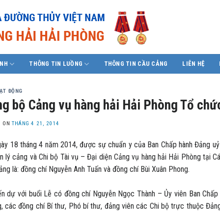
ÍNH
THÔNG TIN LUỒNG
THÔNG TIN CẦU CẢNG
LIÊN HỆ
OẠT ĐỘNG
g bộ Cảng vụ hàng hải Hải Phòng Tổ chức
D ON
THÁNG 4 21, 2014
18 tháng 4 năm 2014, được sự chuẩn y của Ban Chấp hành Đảng uỷ C
n lý cảng và Chi bộ Tài vụ – Đại diện Cảng vụ hàng hải Hải Phòng tại C
ảng là: đồng chí Nguyễn Anh Tuấn và đồng chí Bùi Xuân Phong.
ự với buổi Lễ có đồng chí Nguyễn Ngọc Thành – Ủy viên Ban Chấp 
, các đồng chí Bí thư, Phó bí thư, đảng viên các Chi bộ trực thuộc Đả