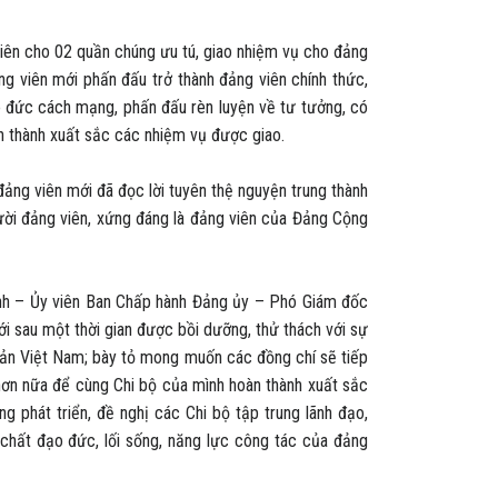
iên cho 02 quần chúng ưu tú, giao nhiệm vụ cho đảng
ng viên mới phấn đấu trở thành đảng viên chính thức,
ạo đức cách mạng, phấn đấu rèn luyện về tư tưởng, có
n thành xuất sắc các nhiệm vụ được giao.
g viên mới đã đọc lời tuyên thệ nguyện trung thành
ười đảng viên, xứng đáng là đảng viên của Đảng Cộng
h – Ủy viên Ban Chấp hành Đảng ủy – Phó Giám đốc
 sau một thời gian được bồi dưỡng, thử thách với sự
ản Việt Nam; bày tỏ mong muốn các đồng chí sẽ tiếp
 hơn nữa để cùng Chi bộ của mình hoàn thành xuất sắc
phát triển, đề nghị các Chi bộ tập trung lãnh đạo,
 chất đạo đức, lối sống, năng lực công tác của đảng