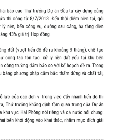
hái báo cáo Thứ trưởng Dự án Đầu tư xây dựng cảng
 thi công từ 8/7/2013. Đến thời điểm hiện tại, gói
ử lý nền, bến công vụ, đường sau cảng, hạ tầng điện
ảng 43% giá trị Hợp đồng.
g đất (vượt tiến độ đề ra khoảng 3 tháng), chế tạo
ư công tác tôn tạo, xử lý nền đất yếu tại khu bến
rên công trường đảm bảo so với kế hoạch đề ra. Trong
t yếu bằng phương pháp cắm bấc thấm đứng và chất tải,
lực của các đơn vị trong việc đẩy nhanh tiến độ thi
ữa, Thứ trưởng khẳng định tầm quan trọng của Dự án
ủa khu vực Hải Phòng nói riêng và cả nước nói chung.
hai bến khởi động vào khai thác, nhằm mục đích giải