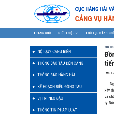
Skip
to
content
TRANG CHỦ
GIỚI THIỆU
THỦ TỤC HÀNH CH
TIN H
NỘI QUY CẢNG BIỂN
Đồn
tiế
THÔNG BÁO TÀU ĐẾN CẢNG
POSTE
THÔNG BÁO HÀNG HẢI
Ng
KẾ HOẠCH ĐIỀU ĐỘNG TÀU
xây d
và ch
VỊ TRÍ NEO ĐẬU
ty Bả
THÔNG TIN PHÁP LUẬT