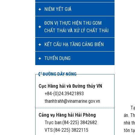
NIÊM YẾT GIÁ
ĐƠN VỊ THỰC HIỆN THU GOM
CHẤT THẢI VÀ XỬ LÝ CHẤT THẢI
KẾT CẤU HẠ TẦNG CẢNG BIỂN
TUYỂN DỤNG
ĐƯỜNG DÂY NÓNG
Cục Hàng hải và Đường thủy VN
+84-(0)24.39421893
thanhtrahh@vinamarine.gov.vn
Tạ
Cảng vụ Hàng hải Hải Phòng
án. T
Trực ban:(84-225) 3842682
nhà t
VTS:(84-225) 3822115
tôn t