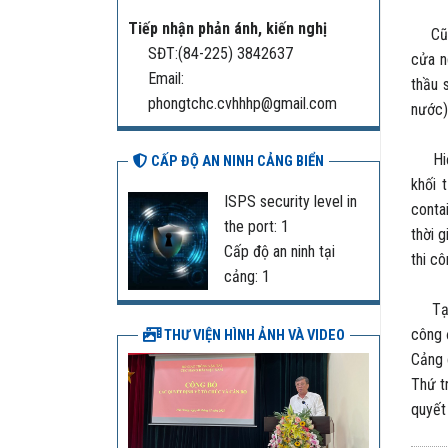
Tiếp nhận phản ánh, kiến nghị
Cũng 
SĐT:(84-225) 3842637
cửa n
Email:
thầu 
phongtchc.cvhhhp@gmail.com
nước)
Hiện 
CẤP ĐỘ AN NINH CẢNG BIỂN
khối 
ISPS security level in
conta
the port: 1
thời 
Cấp độ an ninh tại
thi c
cảng: 1
Tại b
công 
THƯ VIỆN HÌNH ẢNH VÀ VIDEO
Cảng 
Thứ t
quyết 