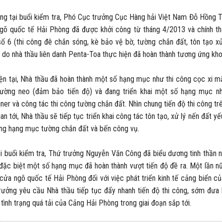
tại buổi kiểm tra, Phó Cục trưởng Cục Hàng hải Việt Nam Đỗ Hồng T
gõ quốc tế Hải Phòng đã được khởi công từ tháng 4/2013 và chính thức
số 6 (thi công đê chắn sóng, kè bảo vệ bờ, tường chắn đất, tôn tạo x
 do nhà thầu liên danh Penta-Toa thực hiện đã hoàn thành tương ứng kho
tại, Nhà thầu đã hoàn thành một số hạng mục như thi công cọc xi măn
tường neo (đảm bảo tiến độ) và đang triển khai một số hạng mục nh
iner và công tác thi công tường chắn đất. Nhìn chung tiến độ thi công t
gian tới, Nhà thầu sẽ tiếp tục triển khai công tác tôn tạo, xử lý nến đấ
ông hạng mục tường chắn đất và bến công vụ.
uổi kiểm tra, Thứ trưởng Nguyễn Văn Công đã biểu dương tinh thần nỗ 
đặc biệt một số hạng mục đã hoàn thành vượt tiến độ đề ra. Một lần n
cửa ngõ quốc tế Hải Phòng đối với việc phát triển kinh tế cảng biển c
rưởng yêu cầu Nhà thầu tiếp tục đẩy nhanh tiến độ thi công, sớm đưa 
tình trạng quá tải của Cảng Hải Phòng trong giai đoạn sắp tới.