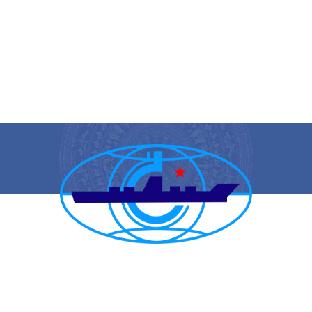
CẢNG VỤ HÀNG HẢI HẢI PHÒNG
TRANG THÔNG TIN ĐIỆN TỬ CẢNG VỤ HÀNG HẢI HẢI PHÒNG