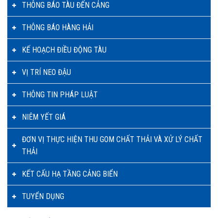
THÔNG BÁO TÀU ĐẾN CẢNG
THÔNG BÁO HÀNG HẢI
KẾ HOẠCH ĐIỀU ĐỘNG TÀU
VỊ TRÍ NEO ĐẬU
THÔNG TIN PHÁP LUẬT
NIÊM YẾT GIÁ
ĐƠN VỊ THỰC HIỆN THU GOM CHẤT THẢI VÀ XỬ LÝ CHẤT
THẢI
KẾT CẤU HẠ TẦNG CẢNG BIỂN
TUYỂN DỤNG