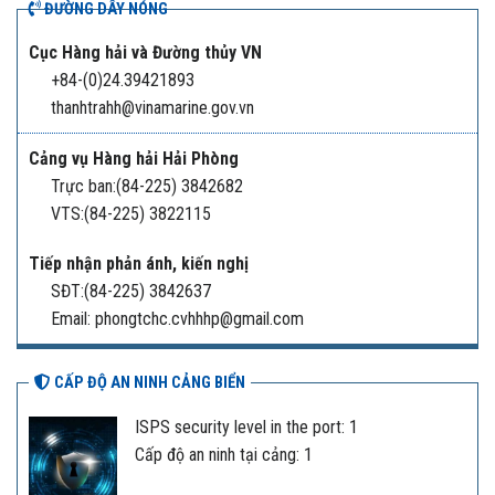
ĐƯỜNG DÂY NÓNG
Cục Hàng hải và Đường thủy VN
+84-(0)24.39421893
thanhtrahh@vinamarine.gov.vn
Cảng vụ Hàng hải Hải Phòng
Trực ban:(84-225) 3842682
VTS:(84-225) 3822115
Tiếp nhận phản ánh, kiến nghị
SĐT:(84-225) 3842637
Email: phongtchc.cvhhhp@gmail.com
CẤP ĐỘ AN NINH CẢNG BIỂN
ISPS security level in the port: 1
Cấp độ an ninh tại cảng: 1