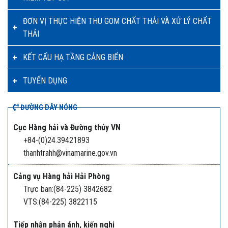
ĐƠN VỊ THỰC HIỆN THU GOM CHẤT THẢI VÀ XỬ LÝ CHẤT
THẢI
KẾT CẤU HẠ TẦNG CẢNG BIỂN
TUYỂN DỤNG
ĐƯỜNG DÂY NÓNG
Cục Hàng hải và Đường thủy VN
+84-(0)24.39421893
thanhtrahh@vinamarine.gov.vn
Cảng vụ Hàng hải Hải Phòng
Trực ban:(84-225) 3842682
VTS:(84-225) 3822115
Tiếp nhận phản ánh, kiến nghị