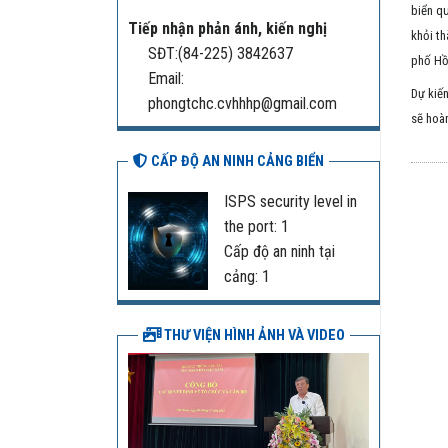
biển qu
Tiếp nhận phản ánh, kiến nghị
khỏi th
SĐT:(84-225) 3842637
phố Hồ 
Email:
Dự kiến
phongtchc.cvhhhp@gmail.com
sẽ hoàn
CẤP ĐỘ AN NINH CẢNG BIỂN
ISPS security level in
the port: 1
Cấp độ an ninh tại
cảng: 1
THƯ VIỆN HÌNH ẢNH VÀ VIDEO