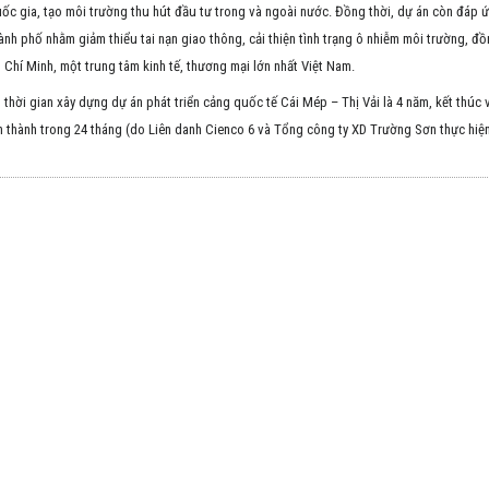
ốc gia, tạo môi trường thu hút đầu tư trong và ngoài nước. Đồng thời, dự án còn đáp 
ành phố nhằm giảm thiểu tai nạn giao thông, cải thiện tình trạng ô nhiễm môi trường, đ
Chí Minh, một trung tâm kinh tế, thương mại lớn nhất Việt Nam.
 thời gian xây dựng dự án phát triển cảng quốc tế Cái Mép – Thị Vải là 4 năm, kết thú
 thành trong 24 tháng (do Liên danh Cienco 6 và Tổng công ty XD Trường Sơn thực hiện