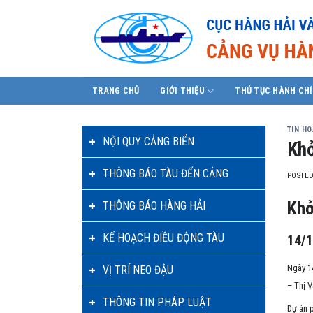
Skip
to
content
TRANG CHỦ
GIỚI THIỆU
THỦ TỤC HÀNH CH
TIN H
NỘI QUY CẢNG BIỂN
Khở
THÔNG BÁO TÀU ĐẾN CẢNG
POSTE
Khở
THÔNG BÁO HÀNG HẢI
KẾ HOẠCH ĐIỀU ĐỘNG TÀU
14/1
Ngày 14
VỊ TRÍ NEO ĐẬU
– Thị V
THÔNG TIN PHÁP LUẬT
Dự án p