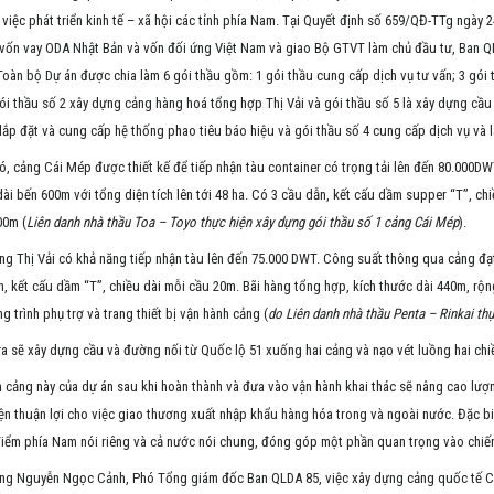
 việc phát triển kinh tế – xã hội các tỉnh phía Nam. Tại Quyết định số 659/QĐ-TTg ngà
vốn vay ODA Nhật Bản và vốn đối ứng Việt Nam và giao Bộ GTVT làm chủ đầu tư, Ban QLD
oàn bộ Dự án được chia làm 6 gói thầu gồm: 1 gói thầu cung cấp dịch vụ tư vấn; 3 gói 
i thầu số 2 xây dựng cảng hàng hoá tổng hợp Thị Vải và gói thầu số 5 là xây dựng cầu
lắp đặt và cung cấp hệ thống phao tiêu báo hiệu và gói thầu số 4 cung cấp dịch vụ và lắ
, cảng Cái Mép được thiết kế để tiếp nhận tàu container có trọng tải lên đến 80.000D
ài bến 600m với tổng diện tích lên tới 48 ha. Có 3 cầu dẫn, kết cấu dầm supper “T”, ch
00m (
Liên danh nhà thầu Toa – Toyo thực hiện xây dựng gói thầu số 1 cảng Cái Mép
).
g Thị Vải có khả năng tiếp nhận tàu lên đến 75.000 DWT. Công suất thông qua cảng đạt 1
, kết cấu dầm “T”, chiều dài mỗi cầu 20m. Bãi hàng tổng hợp, kích thước dài 440m, rộn
g trình phụ trợ và trang thiết bị vận hành cảng (
do Liên danh nhà thầu Penta – Rinkai thự
a sẽ xây dựng cầu và đường nối từ Quốc lộ 51 xuống hai cảng và nạo vét luồng hai chi
 cảng này của dự án sau khi hoàn thành và đưa vào vận hành khai thác sẽ nâng cao lượ
ện thuận lợi cho việc giao thương xuất nhập khẩu hàng hóa trong và ngoài nước. Đặc biệ
iểm phía Nam nói riêng và cả nước nói chung, đóng góp một phần quan trọng vào chiến 
ng Nguyễn Ngọc Cảnh, Phó Tổng giám đốc Ban QLDA 85, việc xây dựng cảng quốc tế Cá