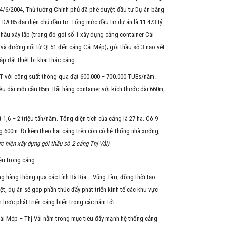
y 24/6/2004, Thủ tướng Chính phủ đã phê duyệt đầu tư Dự án bằng
A 85 đại diện chủ đầu tư. Tổng mức đầu tư dự án là 11.473 tỷ
thầu xây lắp (trong đó gói số 1 xây dựng cảng container Cái
 và đường nối từ QL51 đến cảng Cái Mép); gói thầu số 3 nạo vét
p đặt thiết bị khai thác cảng.
WT với công suất thông qua đạt 600.000 – 700.000 TUEs/năm.
iều dài mỗi cầu 85m. Bãi hàng container với kích thước dài 660m,
,6 – 2 triệu tấn/năm. Tổng diện tích của cảng là 27 ha. Có 9
g 600m. Đi kèm theo hai cảng trên còn có hệ thống nhà xưởng,
c hiện xây dựng gói thầu số 2 cảng Thị Vải)
ều trong cảng.
ng hàng thông qua các tỉnh Bà Rịa – Vũng Tàu, đồng thời tạo
t, dự án sẽ góp phần thúc đẩy phát triển kinh tế các khu vực
lược phát triển cảng biển trong các năm tới.
i Mép – Thị Vải nằm trong mục tiêu đẩy mạnh hệ thống cảng