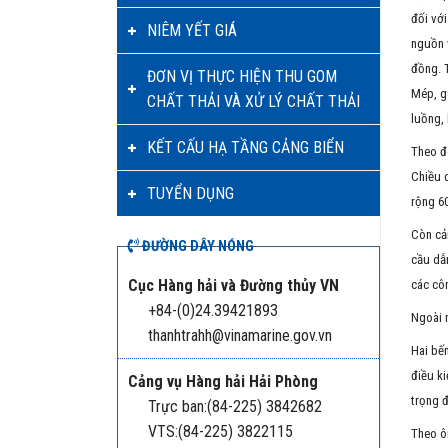
đối với
NIÊM YẾT GIÁ
nguồn 
đồng. T
ĐƠN VỊ THỰC HIỆN THU GOM
Mép, gó
CHẤT THẢI VÀ XỬ LÝ CHẤT THẢI
luồng, 
KẾT CẤU HẠ TẦNG CẢNG BIỂN
Theo đó
Chiều d
TUYỂN DỤNG
rộng 6
Còn cản
ĐƯỜNG DÂY NÓNG
cầu dẫn
Cục Hàng hải và Đường thủy VN
các côn
+84-(0)24.39421893
Ngoài r
thanhtrahh@vinamarine.gov.vn
Hai bến
điều ki
Cảng vụ Hàng hải Hải Phòng
trọng đ
Trực ban:(84-225) 3842682
VTS:(84-225) 3822115
Theo ô