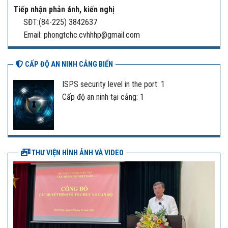
Tiếp nhận phản ánh, kiến nghị
SĐT:(84-225) 3842637
Email: phongtchc.cvhhhp@gmail.com
CẤP ĐỘ AN NINH CẢNG BIỂN
ISPS security level in the port: 1
Cấp độ an ninh tại cảng: 1
THƯ VIỆN HÌNH ẢNH VÀ VIDEO