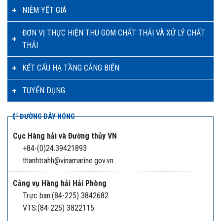
NIÊM YẾT GIÁ
ĐƠN VỊ THỰC HIỆN THU GOM CHẤT THẢI VÀ XỬ LÝ CHẤT
THẢI
KẾT CẤU HẠ TẦNG CẢNG BIỂN
TUYỂN DỤNG
ĐƯỜNG DÂY NÓNG
Cục Hàng hải và Đường thủy VN
+84-(0)24.39421893
thanhtrahh@vinamarine.gov.vn
Cảng vụ Hàng hải Hải Phòng
Trực ban:(84-225) 3842682
VTS:(84-225) 3822115