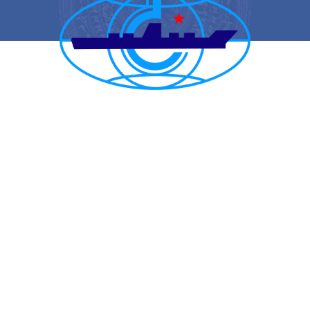
CẢNG VỤ HÀNG HẢI HẢI PHÒNG
TRANG THÔNG TIN ĐIỆN TỬ CẢNG VỤ HÀNG HẢI HẢI PHÒNG
Trụ sở chính: Số 1A Minh Khai, phường Hồng Bàng, thành phố Hải
Phòng
Trực ban: (84-225) 3842682 | VTS : (84-225) 3822115 | Fax: (84-
225) 3842634
Tiếp nhận phản ánh kiến nghị: (84-225) 3842637 | Email :
phongtchc.cvhhhp@gmail.com
Email: cangvu.hpg@vinamarine.gov.vn | Website: