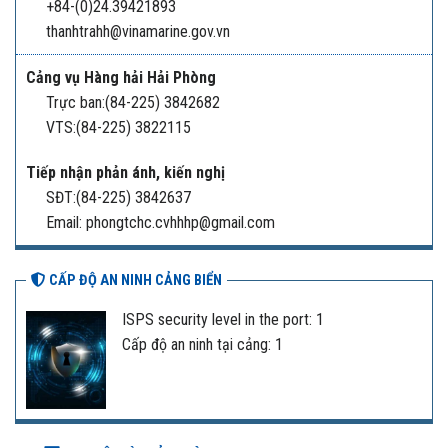
+84-(0)24.39421893
thanhtrahh@vinamarine.gov.vn
Cảng vụ Hàng hải Hải Phòng
Trực ban:(84-225) 3842682
VTS:(84-225) 3822115
Tiếp nhận phản ánh, kiến nghị
SĐT:(84-225) 3842637
Email: phongtchc.cvhhhp@gmail.com
CẤP ĐỘ AN NINH CẢNG BIỂN
ISPS security level in the port: 1
Cấp độ an ninh tại cảng: 1