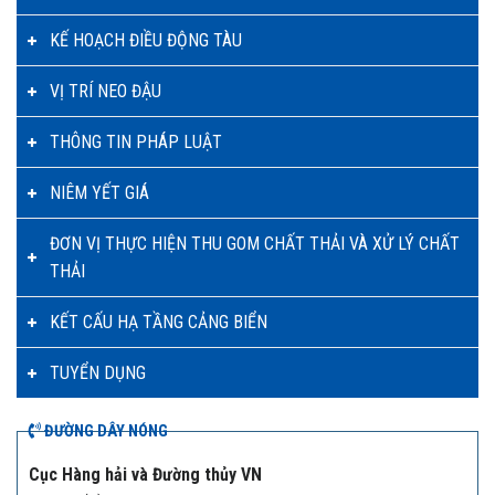
KẾ HOẠCH ĐIỀU ĐỘNG TÀU
VỊ TRÍ NEO ĐẬU
THÔNG TIN PHÁP LUẬT
NIÊM YẾT GIÁ
ĐƠN VỊ THỰC HIỆN THU GOM CHẤT THẢI VÀ XỬ LÝ CHẤT
THẢI
KẾT CẤU HẠ TẦNG CẢNG BIỂN
TUYỂN DỤNG
ĐƯỜNG DÂY NÓNG
Cục Hàng hải và Đường thủy VN