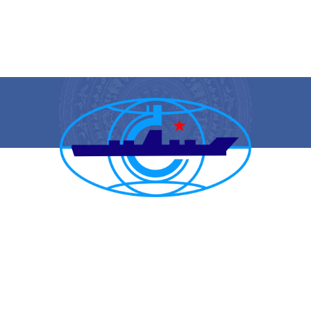
CẢNG VỤ HÀNG HẢI HẢI PHÒNG
TRANG THÔNG TIN ĐIỆN TỬ CẢNG VỤ HÀNG HẢI HẢI PHÒNG
Trụ sở chính: Số 1A Minh Khai, phường Hồng Bàng, thành phố Hải
Phòng