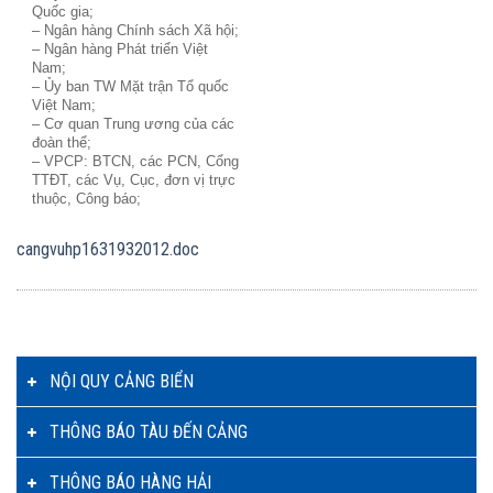
Quốc gia;
– Ngân hàng Chính sách Xã hội;
– Ngân hàng Phát triển Việt
Nam;
– Ủy ban TW Mặt trận Tổ quốc
Việt Nam;
– Cơ quan Trung ương của các
đoàn thể;
– VPCP: BTCN, các PCN, Cổng
TTĐT, các Vụ, Cục, đơn vị trực
thuộc, Công báo;
cangvuhp1631932012.doc
NỘI QUY CẢNG BIỂN
THÔNG BÁO TÀU ĐẾN CẢNG
THÔNG BÁO HÀNG HẢI