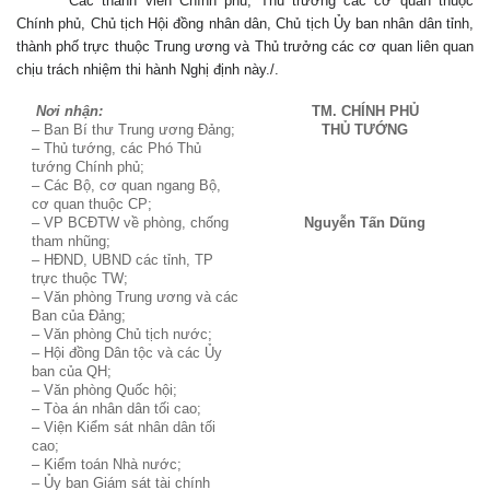
Các thành viên Chính phủ, Thủ trưởng các cơ quan thuộc
Chính phủ, Chủ tịch Hội đồng nhân dân, Chủ tịch Ủy ban nhân dân tỉnh,
thành phố trực thuộc Trung ương và Thủ trưởng các cơ quan liên quan
chịu trách nhiệm thi hành Nghị định này./.
Nơi nhận:
TM. CHÍNH PHỦ
– Ban Bí thư Trung ương Đảng;
THỦ TƯỚNG
– Thủ tướng, các Phó Thủ
tướng Chính phủ;
– Các Bộ, cơ quan ngang Bộ,
cơ quan thuộc CP;
– VP BCĐTW về phòng, chống
Nguyễn Tấn Dũng
tham nhũng;
– HĐND, UBND các tỉnh, TP
trực thuộc TW;
– Văn phòng Trung ương và các
Ban của Đảng;
– Văn phòng Chủ tịch nước;
– Hội đồng Dân tộc và các Ủy
ban của QH;
– Văn phòng Quốc hội;
– Tòa án nhân dân tối cao;
– Viện Kiểm sát nhân dân tối
cao;
– Kiểm toán Nhà nước;
– Ủy ban Giám sát tài chính