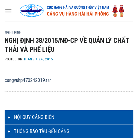
Skip
to
content
NGHỊ ĐỊNH
NGHỊ ĐỊNH 38/2015/NĐ-CP VỀ QUẢN LÝ CHẤT
THẢI VÀ PHẾ LIỆU
POSTED ON
THÁNG 4 24, 2015
cangvuhp470242019.rar
NỘI QUY CẢNG BIỂN
THÔNG BÁO TÀU ĐẾN CẢNG