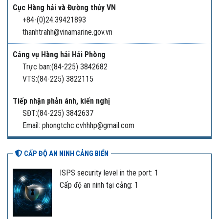
Cục Hàng hải và Đường thủy VN
+84-(0)24.39421893
thanhtrahh@vinamarine.gov.vn
Cảng vụ Hàng hải Hải Phòng
Trực ban:(84-225) 3842682
VTS:(84-225) 3822115
Tiếp nhận phản ánh, kiến nghị
SĐT:(84-225) 3842637
Email: phongtchc.cvhhhp@gmail.com
CẤP ĐỘ AN NINH CẢNG BIỂN
ISPS security level in the port: 1
Cấp độ an ninh tại cảng: 1