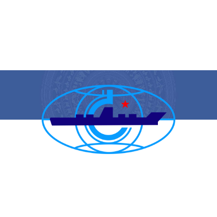
CẢNG VỤ HÀNG HẢI HẢI PHÒNG
TRANG THÔNG TIN ĐIỆN TỬ CẢNG VỤ HÀNG HẢI HẢI PHÒNG
Trụ sở chính: Số 1A Minh Khai, phường Hồng Bàng, thành phố Hải