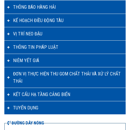
THÔNG BÁO HÀNG HẢI
KẾ HOẠCH ĐIỀU ĐỘNG TÀU
VỊ TRÍ NEO ĐẬU
THÔNG TIN PHÁP LUẬT
NIÊM YẾT GIÁ
ĐƠN VỊ THỰC HIỆN THU GOM CHẤT THẢI VÀ XỬ LÝ CHẤT
THẢI
KẾT CẤU HẠ TẦNG CẢNG BIỂN
TUYỂN DỤNG
ĐƯỜNG DÂY NÓNG