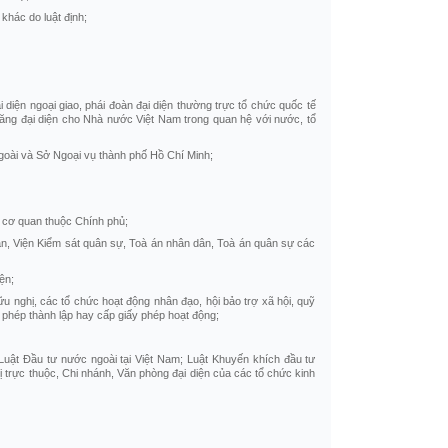
khác do luật định;
iện ngoại giao, phái đoàn đại diện thường trực tổ chức quốc tế
năng đại diện cho Nhà nước Việt Nam trong quan hệ với nước, tổ
goài và Sở Ngoại vụ thành phố Hồ Chí Minh;
 cơ quan thuộc Chính phủ;
ân, Viện Kiểm sát quân sự, Toà án nhân dân, Toà án quân sự các
ện;
hữu nghị, các tổ chức hoạt động nhân đạo, hội bảo trợ xã hội, quỹ
 phép thành lập hay cấp giấy phép hoạt động;
Luật Đầu tư nước ngoài tại Việt Nam; Luật Khuyến khích đầu tư
ị trực thuộc, Chi nhánh, Văn phòng đại diện của các tổ chức kinh