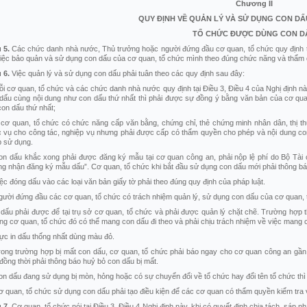
Chương
II
QUY ĐỊNH VỀ QUẢN LÝ VÀ SỬ DỤNG CON DẤ
TỔ CHỨC ĐƯỢC DÙNG CON D
u
5.
Các chức danh nhà nước, Thủ trưởng hoặc người đứng đầu cơ quan, tổ chức quy định tại
việc bảo quản và sử dụng con dấu của cơ quan, tổ chức mình theo đúng chức năng và thẩm 
u
6.
Việc quản lý và sử dụng con dấu phải tuân theo các quy định sau đây:
ỗi cơ quan, tổ chức và các chức danh nhà nước quy định tại Điều 3, Điều 4 của Nghị định 
dấu cùng nội dung như con dấu thứ nhất thì phải được sự đồng ý bằng văn bản của cơ quan
con dấu thứ nhất;
cơ quan, tổ chức có chức năng cấp văn bằng, chứng chỉ, thẻ chứng minh nhân dân, thị th
 vụ cho công tác, nghiệp vụ nhưng phải được cấp có thẩm quyền cho phép và nội dung co
 sử dụng.
on dấu khắc xong phải được đăng ký mẫu tại cơ quan công an, phải nộp lệ phí do Bộ Tài
g nhận đăng ký mẫu dấu”. Cơ quan, tổ chức khi bắt đầu sử dụng con dấu mới phải thông báo
iệc đóng dấu vào các loại văn bản giấy tờ phải theo đúng quy định của pháp luật.
gười đứng đầu các cơ quan, tổ chức có trách nhiệm quản lý, sử dụng con dấu của cơ quan, 
dấu phải được để tại trụ sở cơ quan, tổ chức và phải được quản lý chặt chẽ. Trường hợp th
ng cơ quan, tổ chức đó có thể mang con dấu đi theo và phải chịu trách nhiệm về việc mang 
ực in dấu thống nhất dùng màu đỏ.
rong trường hợp bị mất con dấu, cơ quan, tổ chức phải báo ngay cho cơ quan công an gầ
đồng thời phải thông báo huỷ bỏ con dấu bị mất.
on dấu đang sử dụng bị mòn, hỏng hoặc có sự chuyển đổi về tổ chức hay đổi tên tổ chức thì p
ơ quan, tổ chức sử dụng con dấu phải tạo điều kiện để các cơ quan có thẩm quyền kiểm tra 
u
7.
Cơ quan, tổ chức nói tại Điều 3, Điều 4 Nghị định này, khi có quyết định chia tách, sáp nh