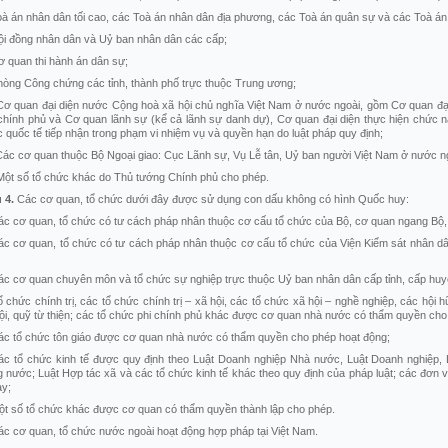
oà án nhân dân tối cao, các Toà án nhân dân địa phương, các Toà án quân sự và các Toà án 
ội đồng nhân dân và Uỷ ban nhân dân các cấp;
ơ quan thi hành án dân sự;
hòng Công chứng các tỉnh, thành phố trực thuộc Trung ương;
Cơ quan đại diện nước Cộng hoà xã hội chủ nghĩa Việt Nam ở nước ngoài, gồm Cơ quan đại d
 chính phủ và Cơ quan lãnh sự (kể cả lãnh sự danh dự), Cơ quan đại diện thực hiện chức 
 quốc tế tiếp nhận trong phạm vi nhiệm vụ và quyền hạn do luật pháp quy định;
Các cơ quan thuộc Bộ Ngoại giao: Cục Lãnh sự, Vụ Lễ tân, Uỷ ban người Việt Nam ở nước n
Một số tổ chức khác do Thủ tướng Chính phủ cho phép.
u
4.
Các cơ quan, tổ chức dưới đây được sử dụng con dấu không có hình Quốc huy:
ác cơ quan, tổ chức có tư cách pháp nhân thuộc cơ cấu tổ chức của Bộ, cơ quan ngang Bộ,
ác cơ quan, tổ chức có tư cách pháp nhân thuộc cơ cấu tổ chức của Viện Kiểm sát nhân d
ác cơ quan chuyên môn và tổ chức sự nghiệp trực thuộc Uỷ ban nhân dân cấp tỉnh, cấp huy
ổ chức chính trị, các tổ chức chính trị – xã hội, các tổ chức xã hội – nghề nghiệp, các hội 
ội, quỹ từ thiện; các tổ chức phi chính phủ khác được cơ quan nhà nước có thẩm quyền cho
ác tổ chức tôn giáo được cơ quan nhà nước có thẩm quyền cho phép hoạt động;
ác tổ chức kinh tế được quy định theo Luật Doanh nghiệp Nhà nước, Luật Doanh nghiệp, 
g nước; Luật Hợp tác xã và các tổ chức kinh tế khác theo quy định của pháp luật; các đơn v
ày;
ột số tổ chức khác được cơ quan có thẩm quyền thành lập cho phép.
ác cơ quan, tổ chức nước ngoài hoạt động hợp pháp tại Việt Nam.