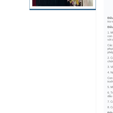
Điề
tra 
Điề
1. M
con 
với 
Các 
phục
phép
2. C
chứn
3. V
4. N
Con 
trưở
5. M
6. T
dấu 
7. C
8. C
Điề