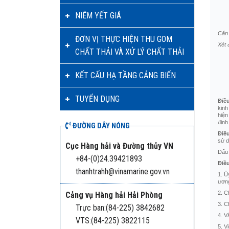
NIÊM YẾT GIÁ
Căn 
ĐƠN VỊ THỰC HIỆN THU GOM
Xét 
CHẤT THẢI VÀ XỬ LÝ CHẤT THẢI
KẾT CẤU HẠ TẦNG CẢNG BIỂN
TUYỂN DỤNG
Điề
kinh
hiện
định
ĐƯỜNG DÂY NÓNG
Điề
sử d
Cục Hàng hải và Đường thủy VN
Dấu 
+84-(0)24.39421893
Điề
thanhtrahh@vinamarine.gov.vn
1. Ủ
ươn
2. C
Cảng vụ Hàng hải Hải Phòng
3. C
Trực ban:(84-225) 3842682
4. V
VTS:(84-225) 3822115
5. V