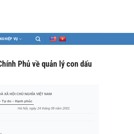
NGHIỆP VỤ
hính Phủ về quản lý con dấu
À XÃ HỘI CHỦ NGHĨA VIỆT NAM
– Tự do – Hạnh phúc
Hà Nội
, ngày 24
tháng 08
năm 2001
u