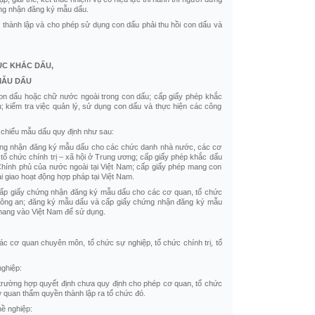
ứng nhận đăng ký mẫu dấu.
 thành lập và cho phép sử dụng con dấu phải thu hồi con dấu và
ỤC KHẮC DẤU,
MẪU DẤU
con dấu hoặc chữ nước ngoài trong con dấu; cấp giấy phép khắc
 kiểm tra việc quản lý, sử dụng con dấu và thực hiện các công
chiểu mẫu dấu quy định như sau:
hứng nhận đăng ký mẫu dấu cho các chức danh nhà nước, các cơ
 tổ chức chính trị – xã hội ở Trung ương; cấp giấy phép khắc dấu
 Chính phủ của nước ngoài tại Việt Nam; cấp giấy phép mang con
giao hoạt động hợp pháp tại Việt Nam.
 cấp giấy chứng nhận đăng ký mẫu dấu cho các cơ quan, tổ chức
 Công an; đăng ký mẫu dấu và cấp giấy chứng nhận đăng ký mẫu
 mang vào Việt Nam để sử dụng.
 cơ quan chuyên môn, tổ chức sự nghiệp, tổ chức chính trị, tổ
ghiệp:
ng trường hợp quyết định chưa quy định cho phép cơ quan, tổ chức
 quan thẩm quyền thành lập ra tổ chức đó.
hề nghiệp: