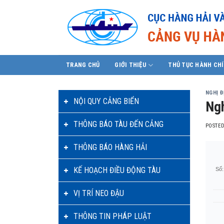
Skip
to
content
TRANG CHỦ
GIỚI THIỆU
THỦ TỤC HÀNH CH
NGHỊ Đ
NỘI QUY CẢNG BIỂN
Ngh
THÔNG BÁO TÀU ĐẾN CẢNG
POSTE
THÔNG BÁO HÀNG HẢI
KẾ HOẠCH ĐIỀU ĐỘNG TÀU
Số:
VỊ TRÍ NEO ĐẬU
THÔNG TIN PHÁP LUẬT