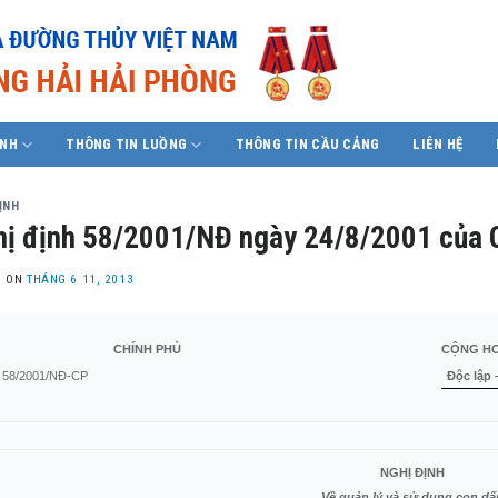
ÍNH
THÔNG TIN LUỒNG
THÔNG TIN CẦU CẢNG
LIÊN HỆ
ỊNH
ị định 58/2001/NĐ ngày 24/8/2001 của C
D ON
THÁNG 6 11, 2013
CHÍNH PHỦ
CỘNG HO
 58/2001/NĐ-CP
Độc lập 
NGHỊ ĐỊNH
Về quản lý và sử dụng con dấ