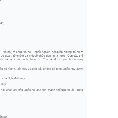
an,
– xã hội, tổ chức xã hội – nghề nghiệp, hội quần chúng, tổ chức
t là cơ quan, tổ chức) và một số chức danh nhà nước. Con dấu thể
 tổ chức và các chức danh nhà nước. Con dấu được quản lý theo quy
n dấu có hình Quốc huy và con dấu không có hình Quốc huy được
h của Nghị định này.
 huy.
i, đoàn đại biểu Quốc hội các tỉnh, thành phố trực thuộc Trung
ân sự;