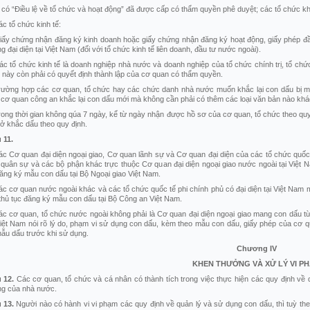
 có “Điều lệ về tổ chức và hoạt động” đã được cấp có thẩm quyền phê duyệt; các tổ chức k
ác tổ chức kinh tế:
iấy chứng nhận đăng ký kinh doanh hoặc giấy chứng nhận đăng ký hoạt động, giấy phép đầu 
g đại diện tại Việt Nam (đối với tổ chức kinh tế liên doanh, đầu tư nước ngoài).
ác tổ chức kinh tế là doanh nghiệp nhà nước và doanh nghiệp của tổ chức chính trị, tổ chức 
 này còn phải có quyết định thành lập của cơ quan có thẩm quyền.
rường hợp các cơ quan, tổ chức hay các chức danh nhà nước muốn khắc lại con dấu bị mất
 cơ quan công an khắc lại con dấu mới mà không cần phải có thêm các loại văn bản nào khá
rong thời gian không qúa 7 ngày, kể từ ngày nhận được hồ sơ của cơ quan, tổ chức theo quy
ở khắc dấu theo quy định.
u
11.
ác Cơ quan đại diện ngoại giao, Cơ quan lãnh sự và Cơ quan đại diện của các tổ chức quốc 
 quân sự và các bộ phận khác trực thuộc Cơ quan đại diện ngoại giao nước ngoài tại Việt
ăng ký mẫu con dấu tại Bộ Ngoại giao Việt Nam.
ác cơ quan nước ngoài khác và các tổ chức quốc tế phi chính phủ có đại diện tại Việt Na
thủ tục đăng ký mẫu con dấu tại Bộ Công an Việt Nam.
ác cơ quan, tổ chức nước ngoài không phải là Cơ quan đại diện ngoại giao mang con dấu 
iệt Nam nói rõ lý do, phạm vi sử dụng con dấu, kèm theo mẫu con dấu, giấy phép của cơ 
ẫu dấu trước khi sử dụng.
Chương
IV
KHEN THƯỞNG VÀ XỬ LÝ VI P
u
12.
Các cơ quan, tổ chức và cá nhân có thành tích trong việc thực hiện các quy định về
g của nhà nước.
u
13.
Người nào có hành vi vi phạm các quy định về quản lý và sử dụng con dấu, thì tuỳ the