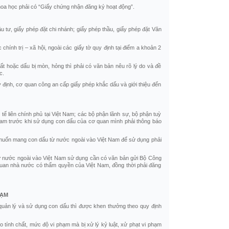
hoa học phải có “Giấy chứng nhận đăng ký hoạt động”.
tư, giấy phép đặt chi nhánh; giấy phép thầu, giấy phép đặt Văn
chính trị – xã hội, ngoài các giấy tờ quy định tại điểm a khoản 2
 hoặc dấu bị mòn, hỏng thì phải có văn bản nêu rõ lý do và đề
c.
 định, cơ quan công an cấp giấy phép khắc dấu và giới thiệu đến
tế liên chính phủ tại Việt Nam; các bộ phận lãnh sự, bộ phận tuỳ
 Nam trước khi sử dụng con dấu của cơ quan mình phải thông báo
m muốn mang con dấu từ nước ngoài vào Việt Nam để sử dụng phải
từ nước ngoài vào Việt Nam sử dụng cần có văn bản gửi Bộ Công
quan nhà nước có thẩm quyền của Việt Nam, đồng thời phải đăng
HẠM
 quản lý và sử dụng con dấu thì được khen thưởng theo quy định
o tính chất, mức độ vi phạm mà bị xử lý kỷ luật, xử phạt vi phạm