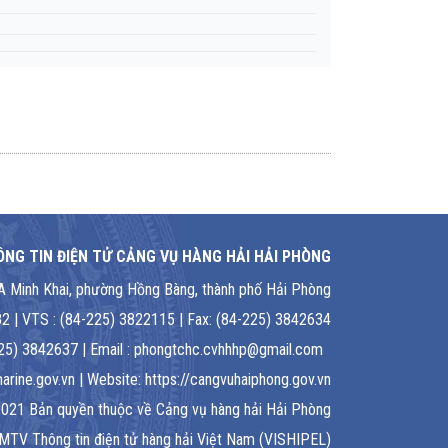
NG TIN ĐIỆN TỬ CẢNG VỤ HÀNG HẢI HẢI PHÒNG
1A Minh Khai, phường Hồng Bàng, thành phố Hải Phòng
2 | VTS : (84-225) 3822115 | Fax: (84-225) 3842634
-225) 3842637 | Email : phongtchc.cvhhhp@gmail.com
rine.gov.vn | Website: https://cangvuhaiphong.gov.vn
021 Bản quyền thuộc về Cảng vụ hàng hải Hải Phòng
 MTV Thông tin điện tử hàng hải Việt Nam (VISHIPEL)