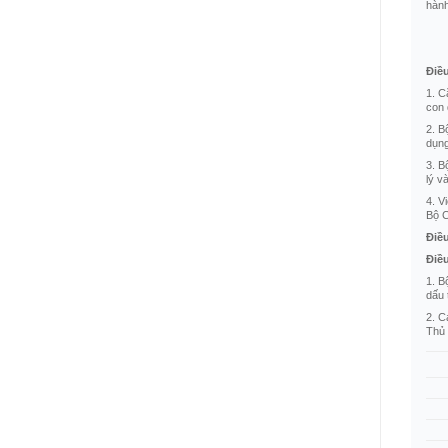
hành
Điề
1. C
con 
2. B
dụng
3. B
lý v
4. V
Bộ C
Điề
Điề
1. B
dấu 
2. C
Thủ 