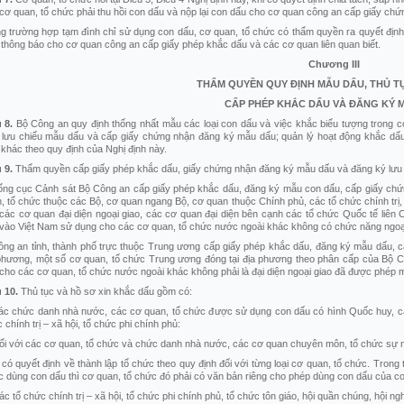
cơ quan, tổ chức phải thu hồi con dấu và nộp lại con dấu cho cơ quan công an cấp giấy ch
g trường hợp tạm đình chỉ sử dụng con dấu, cơ quan, tổ chức có thẩm quyền ra quyết định
 thông báo cho cơ quan công an cấp giấy phép khắc dấu và các cơ quan liên quan biết.
Chương
III
THẨM QUYỀN QUY ĐỊNH MẪU DẤU, THỦ T
CẤP PHÉP KHẮC DẤU VÀ ĐĂNG KÝ 
u
8.
Bộ Công an quy định thống nhất mẫu các loại con dấu và việc khắc biểu tượng trong 
 lưu chiểu mẫu dấu và cấp giấy chứng nhận đăng ký mẫu dấu; quản lý hoạt động khắc dấu;
 khác theo quy định của Nghị định này.
u
9.
Thẩm quyền cấp giấy phép khắc dấu, giấy chứng nhận đăng ký mẫu dấu và đăng ký lưu 
ổng cục Cảnh sát Bộ Công an cấp giấy phép khắc dấu, đăng ký mẫu con dấu, cấp giấy c
, tổ chức thuộc các Bộ, cơ quan ngang Bộ, cơ quan thuộc Chính phủ, các tổ chức chính trị,
các cơ quan đại diện ngoại giao, các cơ quan đại diện bên cạnh các tổ chức Quốc tế liên
vào Việt Nam sử dụng cho các cơ quan, tổ chức nước ngoài khác không có chức năng ngoại 
ông an tỉnh, thành phố trực thuộc Trung ương cấp giấy phép khắc dấu, đăng ký mẫu dấu,
phương, một số cơ quan, tổ chức Trung ương đóng tại địa phương theo phân cấp của Bộ
cho các cơ quan, tổ chức nước ngoài khác không phải là đại diện ngoại giao đã được phép
u
10.
Thủ tục và hồ sơ xin khắc dấu gồm có:
ác chức danh nhà nước, các cơ quan, tổ chức được sử dụng con dấu có hình Quốc huy, các
 chính trị – xã hội, tổ chức phi chính phủ:
ối với các cơ quan, tổ chức và chức danh nhà nước, các cơ quan chuyên môn, tổ chức sự n
 có quyết định về thành lập tổ chức theo quy định đối với từng loại cơ quan, tổ chức. Tro
 dùng con dấu thì cơ quan, tổ chức đó phải có văn bản riêng cho phép dùng con dấu của cơ
ác tổ chức chính trị – xã hội, tổ chức phi chính phủ, tổ chức tôn giáo, hội quần chúng, hội ng