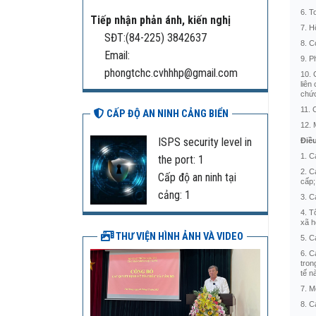
6. T
Tiếp nhận phản ánh, kiến nghị
7. H
SĐT:(84-225) 3842637
8. C
Email:
9. P
phongtchc.cvhhhp@gmail.com
10. 
liên
chức
11. 
CẤP ĐỘ AN NINH CẢNG BIỂN
12. 
ISPS security level in
Điề
1. C
the port: 1
2. C
Cấp độ an ninh tại
cấp;
cảng: 1
3. C
4. T
xã h
THƯ VIỆN HÌNH ẢNH VÀ VIDEO
5. C
6. C
tron
tế n
7. M
8. C