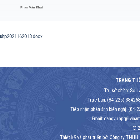
Phan Văn Khải
vuhp2021162013.docx
TRANG THÔ
Trụ sở chính: Số 
Trực ban: (84-225) 384268
Tiếp nhận phản ánh kiến nghị: (84
Email: cangvu.hpg@vinama
© 2
Thiết kế và phát triển bởi Công ty TNHH