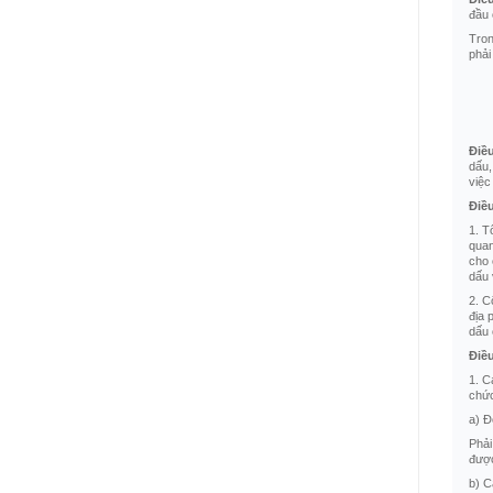
đầu 
Tron
phải
Điề
dấu,
việc
Điề
1. T
quan
cho 
dấu 
2. C
địa 
dấu 
Điề
1. C
chức
a) Đ
Phải
được
b) C