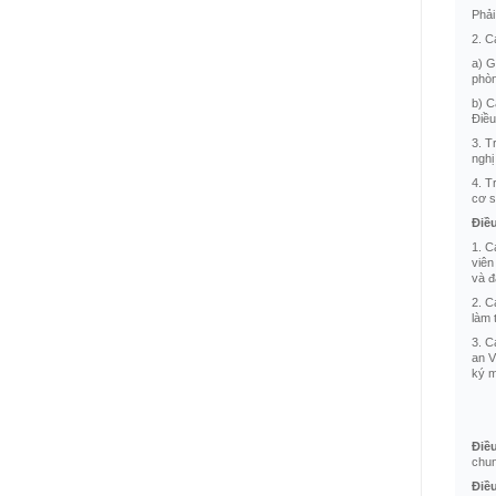
Phải
2. C
a) G
phòn
b) C
Điều
3. T
nghị
4. T
cơ s
Điề
1. C
viên
và đ
2. C
làm 
3. C
an V
ký m
Điề
chun
Điề