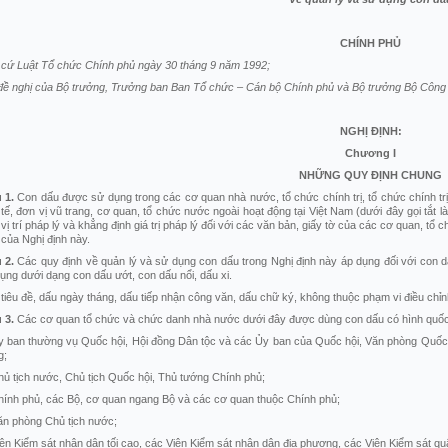
CHÍNH PHỦ
cứ Luật Tổ chức Chính phủ ngày 30 tháng 9 năm 1992;
đề nghị của Bộ trưởng, Trưởng ban Ban Tổ chức – Cán bộ Chính phủ và Bộ trưởng Bộ Công 
NGHỊ ĐỊNH:
Chương
I
NHỮNG QUY ĐỊNH CHUNG
u
1.
Con dấu được sử dụng trong các cơ quan nhà nước, tổ chức chính trị, tổ chức chính trị 
 tế, đơn vị vũ trang, cơ quan, tổ chức nước ngoài hoạt động tại Việt Nam (dưới đây gọi tắ
 vị trí pháp lý và khẳng định giá trị pháp lý đối với các văn bản, giấy tờ của các cơ quan,
 của Nghị định này.
u
2.
Các quy định về quản lý và sử dụng con dấu trong Nghị định này áp dụng đối với co
ụng dưới dạng con dấu ướt, con dấu nổi, dấu xi.
tiêu đề, dấu ngày tháng, dấu tiếp nhận công văn, dấu chữ ký, không thuộc phạm vi điều chỉn
u
3.
Các cơ quan tổ chức và chức danh nhà nước dưới đây được dùng con dấu có hình quốc
y ban thường vụ Quốc hội, Hội đồng Dân tộc và các Ủy ban của Quốc hội, Văn phòng Quốc hộ
g;
hủ tịch nước, Chủ tịch Quốc hội, Thủ tướng Chính phủ;
hính phủ, các Bộ, cơ quan ngang Bộ và các cơ quan thuộc Chính phủ;
ăn phòng Chủ tịch nước;
iện Kiểm sát nhân dân tối cao, các Viện Kiểm sát nhân dân địa phương, các Viện Kiểm sát qu