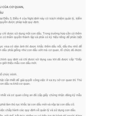
U CỦA CƠ QUAN,
ẤU
 Điều 3, Điều 4 của Nghị định này có trách nhiệm quản lý, kiểm
quyền được pháp luật quy định.
này chỉ được sử dụng một con dấu. Trong trường hợp cần có thêm
 có thẩm quyền thành lập và phải có ký hiệu riêng để phân biệt
ực visa có dán ảnh thì được khắc thêm dấu nổi, dấu thu nhỏ để
n dấu phải giống như con dấu ướt mà cơ quan, tổ chức đó được
 chính quy định và chỉ được sử dụng sau khi đã được cấp “Giấy
 giới thiệu mẫu con dấu mới.
tổ chức mình.
ật cần thiết để giải quyết công việc ở xa trụ sở cơ quan thì Thủ
con dấu ra khỏi cơ quan.
n nhất và cơ quan công an đã cấp giấy chứng nhận đăng ký mẫu
hải làm thủ tục khắc lại con dấu mới và nộp lại con dấu cũ.
việc chấp hành các quy định về quản lý và sử dụng con dấu.
ập, giải thể, kết thúc nhiệm vụ có hiệu lực thi hành thì người đứng