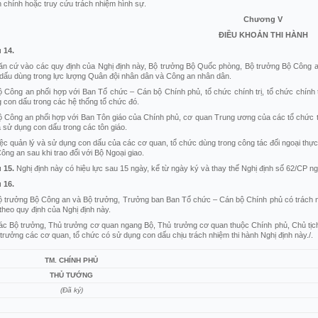
 chính hoặc truy cứu trách nhiệm hình sự.
Chương
V
ĐIỀU KHOẢN THI HÀNH
u
14.
ăn cứ vào các quy định của Nghị định này, Bộ trưởng Bộ Quốc phòng, Bộ trưởng Bộ Công an
dấu dùng trong lực lượng Quân đội nhân dân và Công an nhân dân.
ộ Công an phối hợp với Ban Tổ chức – Cán bộ Chính phủ, tổ chức chính trị, tổ chức chính t
 con dấu trong các hệ thống tổ chức đó.
ộ Công an phối hợp với Ban Tôn giáo của Chính phủ, cơ quan Trung ương của các tổ chức tô
à sử dụng con dấu trong các tôn giáo.
iệc quản lý và sử dụng con dấu của các cơ quan, tổ chức dùng trong công tác đối ngoại thực
ông an sau khi trao đổi với Bộ Ngoại giao.
u
15.
Nghị định này có hiệu lực sau 15 ngày, kể từ ngày ký và thay thế Nghị định số 62/CP 
u
16.
ộ trưởng Bộ Công an và Bộ trưởng, Trưởng ban Ban Tổ chức – Cán bộ Chính phủ có trách n
theo quy định của Nghị định này.
ác Bộ trưởng, Thủ trưởng cơ quan ngang Bộ, Thủ trưởng cơ quan thuộc Chính phủ, Chủ tịc
trưởng các cơ quan, tổ chức có sử dụng con dấu chịu trách nhiệm thi hành Nghị định này./.
TM. CHÍNH PHỦ
THỦ TƯỚNG
(Đã ký)