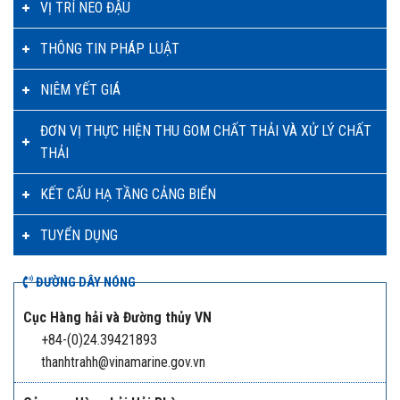
VỊ TRÍ NEO ĐẬU
THÔNG TIN PHÁP LUẬT
NIÊM YẾT GIÁ
ĐƠN VỊ THỰC HIỆN THU GOM CHẤT THẢI VÀ XỬ LÝ CHẤT
THẢI
KẾT CẤU HẠ TẦNG CẢNG BIỂN
TUYỂN DỤNG
ĐƯỜNG DÂY NÓNG
Cục Hàng hải và Đường thủy VN
+84-(0)24.39421893
thanhtrahh@vinamarine.gov.vn