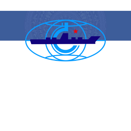
CẢNG VỤ HÀNG HẢI HẢI PHÒNG
TRANG THÔNG TIN ĐIỆN TỬ CẢNG VỤ HÀNG HẢI HẢI PHÒNG
Trụ sở chính: Số 1A Minh Khai, phường Hồng Bàng, thành phố Hải
Phòng
Trực ban: (84-225) 3842682 | VTS : (84-225) 3822115 | Fax: (84-
225) 3842634