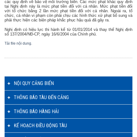
các quy định về bảo vệ môi trường biển. Các mức phạt khác quy định
tại Nghị định này là mức phạt tiền đối với cá nhân. Mức phạt tiền đối
với tổ chức bằng 2 lần mức phạt tiền đối với cá nhân. Ngoài ra, tổ
chức, cá nhân vi phạm còn phải chịu các hình thức xử phạt bổ sung và
phải thực hiện các biện pháp khắc phục hậu quả đã gây ra.
Nghị định có hiệu lực thi hành kể từ 01/01/2014 và thay thế Nghị định
số 137/2004/NĐ-CP, ngày 16/6/2004 của Chính phủ.
Tải file nội dung.
NỘI QUY CẢNG BIỂN
THÔNG BÁO TÀU ĐẾN CẢNG
THÔNG BÁO HÀNG HẢI
KẾ HOẠCH ĐIỀU ĐỘNG TÀU