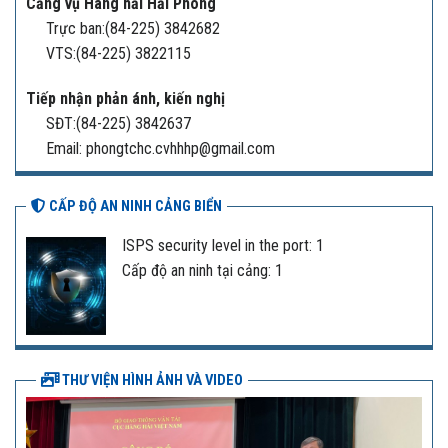
Cảng vụ Hàng hải Hải Phòng
Trực ban:(84-225) 3842682
VTS:(84-225) 3822115
Tiếp nhận phản ánh, kiến nghị
SĐT:(84-225) 3842637
Email: phongtchc.cvhhhp@gmail.com
CẤP ĐỘ AN NINH CẢNG BIỂN
ISPS security level in the port: 1
Cấp độ an ninh tại cảng: 1
THƯ VIỆN HÌNH ẢNH VÀ VIDEO