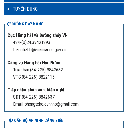
TUYỂN DỤNG
ĐƯỜNG DÂY NÓNG
Cục Hàng hải và Đường thủy VN
+84-(0)24.39421893
thanhtrahh@vinamarine.gov.vn
Cảng vụ Hàng hải Hải Phòng
Trực ban:(84-225) 3842682
VTS:(84-225) 3822115
Tiếp nhận phản ánh, kiến nghị
SĐT:(84-225) 3842637
Email: phongtchc.cvhhhp@gmail.com
CẤP ĐỘ AN NINH CẢNG BIỂN