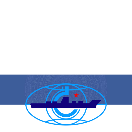
CẢNG VỤ HÀNG HẢI HẢI PHÒNG