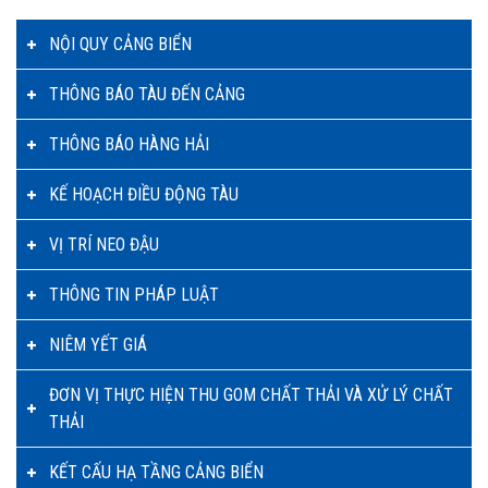
NỘI QUY CẢNG BIỂN
THÔNG BÁO TÀU ĐẾN CẢNG
THÔNG BÁO HÀNG HẢI
KẾ HOẠCH ĐIỀU ĐỘNG TÀU
VỊ TRÍ NEO ĐẬU
THÔNG TIN PHÁP LUẬT
NIÊM YẾT GIÁ
ĐƠN VỊ THỰC HIỆN THU GOM CHẤT THẢI VÀ XỬ LÝ CHẤT
THẢI
KẾT CẤU HẠ TẦNG CẢNG BIỂN