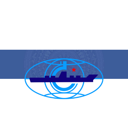
CẢNG VỤ HÀNG HẢI HẢI PHÒNG
TRANG THÔNG TIN ĐIỆN TỬ CẢNG VỤ HÀNG HẢI HẢI PHÒNG