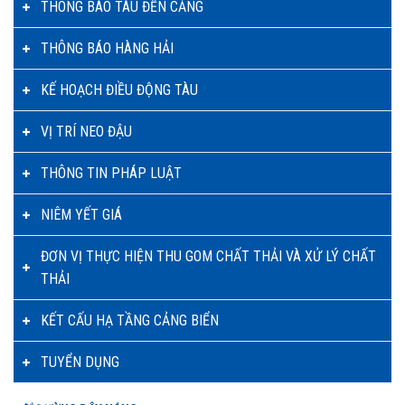
THÔNG BÁO TÀU ĐẾN CẢNG
THÔNG BÁO HÀNG HẢI
KẾ HOẠCH ĐIỀU ĐỘNG TÀU
VỊ TRÍ NEO ĐẬU
THÔNG TIN PHÁP LUẬT
NIÊM YẾT GIÁ
ĐƠN VỊ THỰC HIỆN THU GOM CHẤT THẢI VÀ XỬ LÝ CHẤT
THẢI
KẾT CẤU HẠ TẦNG CẢNG BIỂN
TUYỂN DỤNG