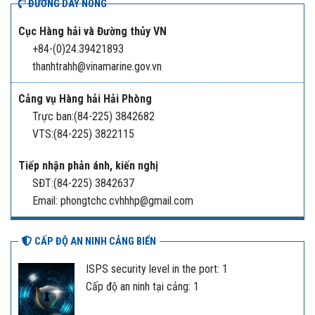
ĐƯỜNG DÂY NÓNG
Cục Hàng hải và Đường thủy VN
+84-(0)24.39421893
thanhtrahh@vinamarine.gov.vn
Cảng vụ Hàng hải Hải Phòng
Trực ban:(84-225) 3842682
VTS:(84-225) 3822115
Tiếp nhận phản ánh, kiến nghị
SĐT:(84-225) 3842637
Email: phongtchc.cvhhhp@gmail.com
CẤP ĐỘ AN NINH CẢNG BIỂN
ISPS security level in the port: 1
Cấp độ an ninh tại cảng: 1