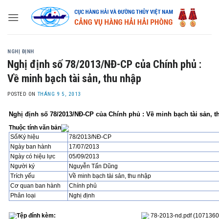
Skip
to
content
NGHỊ ĐỊNH
Nghị định số 78/2013/NĐ-CP của Chính phủ :
Về minh bạch tài sản, thu nhập
POSTED ON
THÁNG 9 5, 2013
Nghị định số 78/2013/NĐ-CP của Chính phủ : Về minh bạch tài sản, t
Thuộc tính văn bản
Số/Ký hiệu
78/2013/NĐ-CP
Ngày ban hành
17/07/2013
Ngày có hiệu lực
05/09/2013
Người ký
Nguyễn Tấn Dũng
Trích yếu
Về minh bạch tài sản, thu nhập
Cơ quan ban hành
Chính phủ
Phân loại
Nghị định
Tệp đính kèm:
78-2013-nd.pdf
(1071360