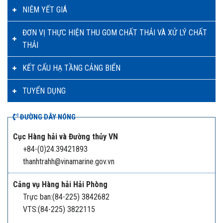
NIÊM YẾT GIÁ
ĐƠN VỊ THỰC HIỆN THU GOM CHẤT THẢI VÀ XỬ LÝ CHẤT
THẢI
KẾT CẤU HẠ TẦNG CẢNG BIỂN
TUYỂN DỤNG
ĐƯỜNG DÂY NÓNG
Cục Hàng hải và Đường thủy VN
+84-(0)24.39421893
thanhtrahh@vinamarine.gov.vn
Cảng vụ Hàng hải Hải Phòng
Trực ban:(84-225) 3842682
VTS:(84-225) 3822115