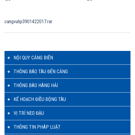
cangvuhp3901422017.rar
NỘI QUY CẢNG BIỂN
THÔNG BÁO TÀU ĐẾN CẢNG
THÔNG BÁO HÀNG HẢI
KẾ HOẠCH ĐIỀU ĐỘNG TÀU
VỊ TRÍ NEO ĐẬU
THÔNG TIN PHÁP LUẬT