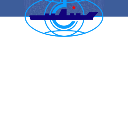
CẢNG VỤ HÀNG HẢI HẢI PHÒNG
TRANG THÔNG TIN ĐIỆN TỬ CẢNG VỤ HÀNG HẢI HẢI PHÒNG
Trụ sở chính: Số 1A Minh Khai, phường Hồng Bàng, thành phố Hải
Phòng
Trực ban: (84-225) 3842682 | VTS : (84-225) 3822115 | Fax: (84-
225) 3842634
Tiếp nhận phản ánh kiến nghị: (84-225) 3842637 | Email :
phongtchc.cvhhhp@gmail.com
Email: cangvu.hpg@vinamarine.gov.vn | Website:
https://cangvuhaiphong.gov.vn