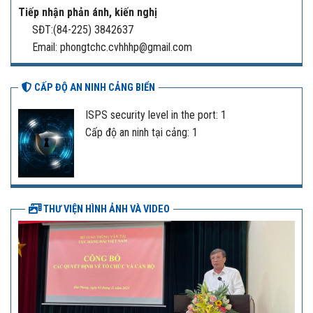
Tiếp nhận phản ánh, kiến nghị
SĐT:(84-225) 3842637
Email: phongtchc.cvhhhp@gmail.com
CẤP ĐỘ AN NINH CẢNG BIỂN
ISPS security level in the port: 1
Cấp độ an ninh tại cảng: 1
THƯ VIỆN HÌNH ẢNH VÀ VIDEO