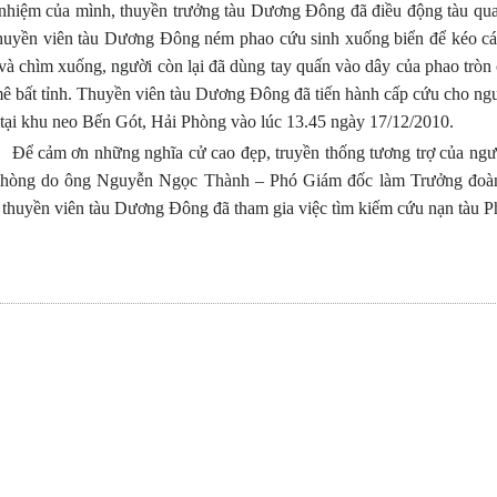
 nhiệm của mình, thuyền trưởng tàu Dương Đông đã điều động tàu qua
huyền viên tàu Dương Đông ném phao cứu sinh xuống biển để kéo các 
và chìm xuống, người còn lại đã dùng tay quấn vào dây của phao tròn c
ê bất tỉnh. Thuyền viên tàu Dương Đông đã tiến hành cấp cứu cho n
 tại khu neo Bến Gót, Hải Phòng vào lúc 13.45 ngày 17/12/2010.
Để cảm ơn những nghĩa cử cao đẹp, truyền thống tương trợ của ngư
hòng do ông Nguyễn Ngọc Thành – Phó Giám đốc làm Trưởng đoàn 
 thuyền viên tàu Dương Đông đã tham gia việc tìm kiếm cứu nạn tàu 