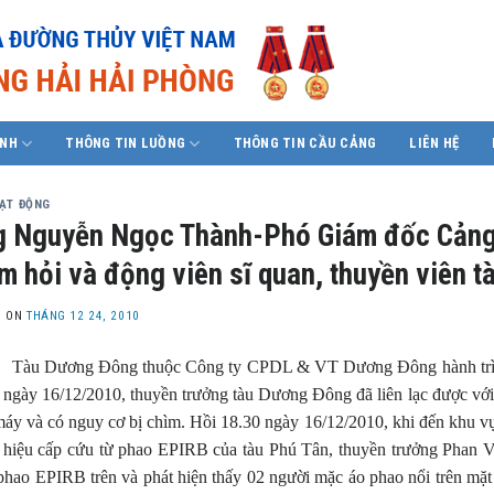
ÍNH
THÔNG TIN LUỒNG
THÔNG TIN CẦU CẢNG
LIÊN HỆ
OẠT ĐỘNG
 Nguyễn Ngọc Thành-Phó Giám đốc Cảng 
m hỏi và động viên sĩ quan, thuyền viên 
D ON
THÁNG 12 24, 2010
Tàu Dương Đông thuộc Công ty CPDL & VT Dương Đông hành trình 
 ngày 16/12/2010, thuyền trưởng tàu Dương Đông đã liên lạc được với 
máy và có nguy cơ bị chìm. Hồi 18.30 ngày 16/12/2010, khi đến khu vực
n hiệu cấp cứu từ phao EPIRB của tàu Phú Tân, thuyền trưởng Phan 
í phao EPIRB trên và phát hiện thấy 02 người mặc áo phao nổi trên mặ