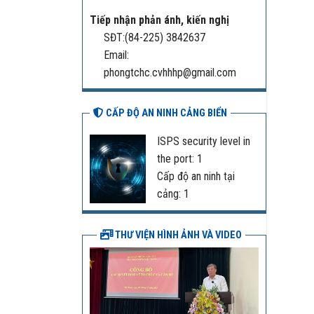
Tiếp nhận phản ánh, kiến nghị
SĐT:(84-225) 3842637
Email:
phongtchc.cvhhhp@gmail.com
CẤP ĐỘ AN NINH CẢNG BIỂN
ISPS security level in
the port: 1
Cấp độ an ninh tại
cảng: 1
THƯ VIỆN HÌNH ẢNH VÀ VIDEO