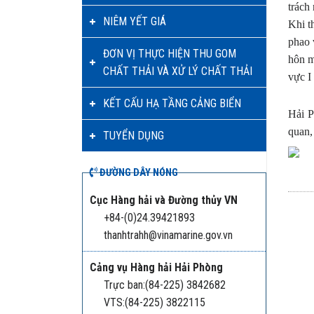
trách
NIÊM YẾT GIÁ
Khi t
phao 
ĐƠN VỊ THỰC HIỆN THU GOM
hôn m
CHẤT THẢI VÀ XỬ LÝ CHẤT THẢI
vực I
KẾT CẤU HẠ TẦNG CẢNG BIỂN
Hải P
quan,
TUYỂN DỤNG
ĐƯỜNG DÂY NÓNG
Cục Hàng hải và Đường thủy VN
+84-(0)24.39421893
thanhtrahh@vinamarine.gov.vn
Cảng vụ Hàng hải Hải Phòng
Trực ban:(84-225) 3842682
VTS:(84-225) 3822115