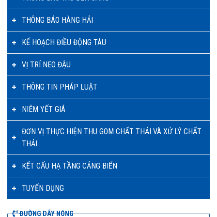
THÔNG BÁO HÀNG HẢI
KẾ HOẠCH ĐIỀU ĐỘNG TÀU
VỊ TRÍ NEO ĐẬU
THÔNG TIN PHÁP LUẬT
NIÊM YẾT GIÁ
ĐƠN VỊ THỰC HIỆN THU GOM CHẤT THẢI VÀ XỬ LÝ CHẤT
THẢI
KẾT CẤU HẠ TẦNG CẢNG BIỂN
TUYỂN DỤNG
ĐƯỜNG DÂY NÓNG