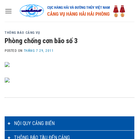
Skip
to
content
THÔNG BÁO CẢNG VỤ
Phòng chống cơn bão số 3
POSTED ON
THÁNG 7 29, 2011
NỘI QUY CẢNG BIỂN
THÔNG BÁO TÀU ĐẾN CẢNG