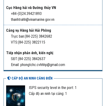
Cục Hàng hải và Đường thủy VN
+84-(0)24.39421893
thanhtrahh@vinamarine.gov.vn
Cảng vụ Hàng hải Hải Phòng
Trực ban:(84-225) 3842682
VTS:(84-225) 3822115
Tiếp nhận phản ánh, kiến nghị
SĐT:(84-225) 3842637
Email: phongtchc.cvhhhp@gmail.com
CẤP ĐỘ AN NINH CẢNG BIỂN
ISPS security level in the port: 1
Cấp độ an ninh tại cảng: 1