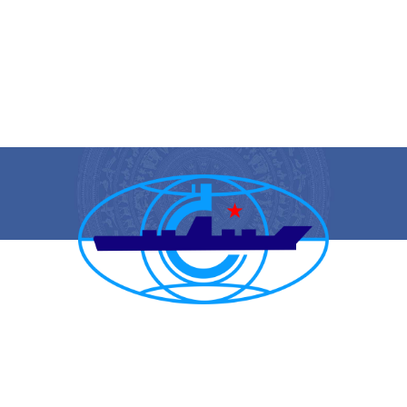
CẢNG VỤ HÀNG HẢI HẢI PHÒNG
TRANG THÔNG TIN ĐIỆN TỬ CẢNG VỤ HÀNG HẢI HẢI PHÒNG