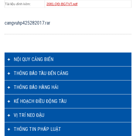
Tài liệu đính kèm:
2081.QĐ-BGTVT.pdf
cangvuhp425282017.rar
NỘI QUY CẢNG BIỂN
THÔNG BÁO TÀU ĐẾN CẢNG
THÔNG BÁO HÀNG HẢI
KẾ HOẠCH ĐIỀU ĐỘNG TÀU
VỊ TRÍ NEO ĐẬU
THÔNG TIN PHÁP LUẬT