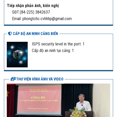
Tiếp nhận phản ánh, kiến nghị
SĐT:(84-225) 3842637
Email: phongtchc.cvhhhp@gmail.com
CẤP ĐỘ AN NINH CẢNG BIỂN
ISPS security level in the port: 1
Cấp độ an ninh tại cảng: 1
THƯ VIỆN HÌNH ẢNH VÀ VIDEO