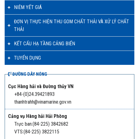
NIÊM YẾT GIÁ
ĐƠN VỊ THỰC HIỆN THU GOM CHẤT THẢI VÀ XỬ LÝ CHẤT
THẢI
KẾT CẤU HẠ TẦNG CẢNG BIỂN
TUYỂN DỤNG
ĐƯỜNG DÂY NÓNG
Cục Hàng hải và Đường thủy VN
+84-(0)24.39421893
thanhtrahh@vinamarine.gov.vn
Cảng vụ Hàng hải Hải Phòng
Trực ban:(84-225) 3842682
VTS:(84-225) 3822115