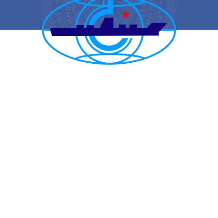
CẢNG VỤ HÀNG HẢI HẢI PHÒNG
TRANG THÔNG TIN ĐIỆN TỬ CẢNG VỤ HÀNG HẢI HẢI PHÒNG
Trụ sở chính: Số 1A Minh Khai, phường Hồng Bàng, thành phố Hải
Phòng
Trực ban: (84-225) 3842682 | VTS : (84-225) 3822115 | Fax: (84-
225) 3842634
Tiếp nhận phản ánh kiến nghị: (84-225) 3842637 | Email :
phongtchc.cvhhhp@gmail.com
Email: cangvu.hpg@vinamarine.gov.vn | Website: