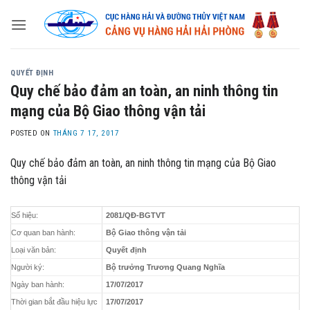
Skip
to
content
QUYẾT ĐỊNH
Quy chế bảo đảm an toàn, an ninh thông tin
mạng của Bộ Giao thông vận tải
POSTED ON
THÁNG 7 17, 2017
Quy chế bảo đảm an toàn, an ninh thông tin mạng của Bộ Giao
thông vận tải
Số hiệu:
2081/QĐ-BGTVT
Cơ quan ban hành:
Bộ Giao thông vận tải
Loại văn bản:
Quyết định
Người ký:
Bộ trưởng Trương Quang Nghĩa
Ngày ban hành:
17/07/2017
Thời gian bắt đầu hiệu lực
17/07/2017