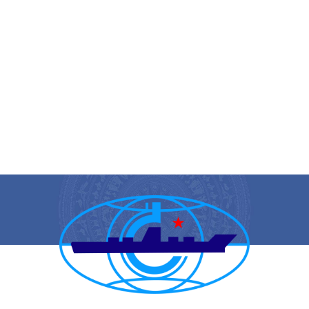
CẢNG VỤ HÀNG HẢI HẢI PHÒNG