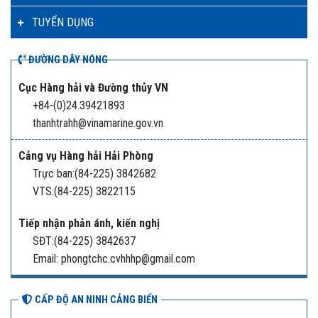
TUYỂN DỤNG
ĐƯỜNG DÂY NÓNG
Cục Hàng hải và Đường thủy VN
+84-(0)24.39421893
thanhtrahh@vinamarine.gov.vn
Cảng vụ Hàng hải Hải Phòng
Trực ban:(84-225) 3842682
VTS:(84-225) 3822115
Tiếp nhận phản ánh, kiến nghị
SĐT:(84-225) 3842637
Email: phongtchc.cvhhhp@gmail.com
CẤP ĐỘ AN NINH CẢNG BIỂN