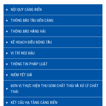
NỘI QUY CẢNG BIỂN
THÔNG BÁO TÀU ĐẾN CẢNG
THÔNG BÁO HÀNG HẢI
KẾ HOẠCH ĐIỀU ĐỘNG TÀU
VỊ TRÍ NEO ĐẬU
THÔNG TIN PHÁP LUẬT
NIÊM YẾT GIÁ
ĐƠN VỊ THỰC HIỆN THU GOM CHẤT THẢI VÀ XỬ LÝ CHẤT
THẢI
KẾT CẤU HẠ TẦNG CẢNG BIỂN