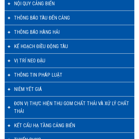
NỘI QUY CẢNG BIỂN
THÔNG BÁO TÀU ĐẾN CẢNG
THÔNG BÁO HÀNG HẢI
KẾ HOẠCH ĐIỀU ĐỘNG TÀU
VỊ TRÍ NEO ĐẬU
THÔNG TIN PHÁP LUẬT
NIÊM YẾT GIÁ
ĐƠN VỊ THỰC HIỆN THU GOM CHẤT THẢI VÀ XỬ LÝ CHẤT
THẢI
KẾT CẤU HẠ TẦNG CẢNG BIỂN