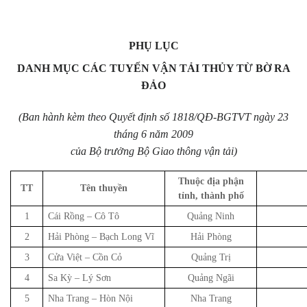
PHỤ LỤC
DANH MỤC CÁC TUYẾN VẬN TẢI THỦY TỪ BỜ RA
ĐẢO
(Ban hành kèm theo Quyết định số 1818/QĐ-BGTVT ngày 23
tháng 6 năm 2009
của Bộ trưởng Bộ Giao thông vận tải)
Thuộc địa phận
TT
Tên thuyền
tỉnh, thành phố
1
Cái Rồng – Cô Tô
Quảng Ninh
2
Hải Phòng – Bạch Long Vĩ
Hải Phòng
3
Cửa Việt – Cồn Cỏ
Quảng Trị
4
Sa Kỳ – Lý Sơn
Quảng Ngãi
5
Nha Trang – Hòn Nội
Nha Trang