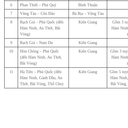
6
Phan Thiết – Phú Quý
Bình Thuận
7
Vũng Tàu – Côn Đảo
Bà Rịa – Vũng Tàu
8
Rạch Giá – Phú Quốc (đến
Kiên Giang
Gồm 3 tu
Hàm Ninh, An Thới, Bãi
Hàm Ninh
Vòng)
9
Rạch Giá – Nam Du
Kiên Giang
10
Hòn Chông – Phú Quốc
Kiên Giang
Gồm 3 tuy
(đến Hàm Ninh, An Thới,
Hàm Ninh
Bãi Vòng)
11
Hà Tiên – Phú Quốc (đến
Kiên Giang
Gồm 5 tuyế
Hàm Ninh, Gành Dầu, An
Hàm Ninh,
Thới, Bãi Vòng, Thổ Chu)
Bãi Vòng,