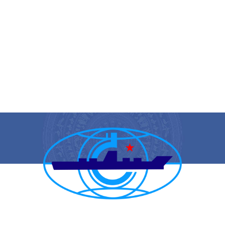
CẢNG VỤ HÀNG HẢI HẢI PHÒNG