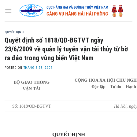
Skip
to
content
QUYẾT ĐỊNH
Quyết định số 1818/QĐ-BGTVT ngày
23/6/2009 về quản lý tuyến vận tải thủy từ bờ
ra đảo trong vùng biển Việt Nam
POSTED ON
THÁNG 6 23, 2009
CỘNG HÒA XÃ HỘI CHỦ NGH
BỘ GIAO THÔNG
Độc lập – Tự do – Hạnh
VẬN TẢI
Số: 1818/QĐ-BGTVT
Hà Nội, ngà
QUYẾT ĐỊNH