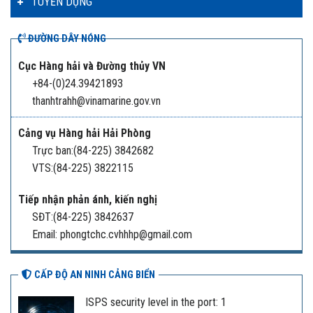
TUYỂN DỤNG
ĐƯỜNG DÂY NÓNG
Cục Hàng hải và Đường thủy VN
+84-(0)24.39421893
thanhtrahh@vinamarine.gov.vn
Cảng vụ Hàng hải Hải Phòng
Trực ban:(84-225) 3842682
VTS:(84-225) 3822115
Tiếp nhận phản ánh, kiến nghị
SĐT:(84-225) 3842637
Email: phongtchc.cvhhhp@gmail.com
CẤP ĐỘ AN NINH CẢNG BIỂN
ISPS security level in the port: 1