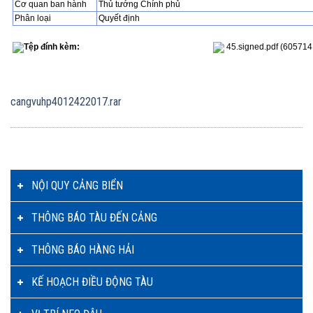
Cơ quan ban hành
Thủ tướng Chính phủ
Phân loại
Quyết định
Tệp đính kèm:
45.signed.pdf
(605714
cangvuhp4012422017.rar
NỘI QUY CẢNG BIỂN
THÔNG BÁO TÀU ĐẾN CẢNG
THÔNG BÁO HÀNG HẢI
KẾ HOẠCH ĐIỀU ĐỘNG TÀU