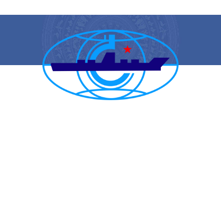
CẢNG VỤ HÀNG HẢI HẢI PHÒNG
TRANG THÔNG TIN ĐIỆN TỬ CẢNG VỤ HÀNG HẢI HẢI PHÒNG
Trụ sở chính: Số 1A Minh Khai, phường Hồng Bàng, thành phố Hải
Phòng
Trực ban: (84-225) 3842682 | VTS : (84-225) 3822115 | Fax: (84-
225) 3842634
Tiếp nhận phản ánh kiến nghị: (84-225) 3842637 | Email :