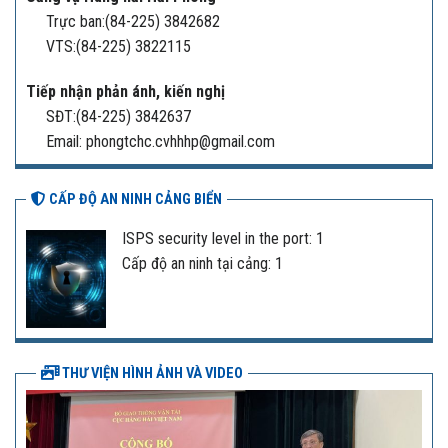
Trực ban:(84-225) 3842682
VTS:(84-225) 3822115
Tiếp nhận phản ánh, kiến nghị
SĐT:(84-225) 3842637
Email: phongtchc.cvhhhp@gmail.com
CẤP ĐỘ AN NINH CẢNG BIỂN
ISPS security level in the port: 1
Cấp độ an ninh tại cảng: 1
THƯ VIỆN HÌNH ẢNH VÀ VIDEO