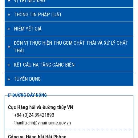
VỊ TRÍ NEO ĐẬU
THÔNG TIN PHÁP LUẬT
NIÊM YẾT GIÁ
ĐƠN VỊ THỰC HIỆN THU GOM CHẤT THẢI VÀ XỬ LÝ CHẤT
THẢI
KẾT CẤU HẠ TẦNG CẢNG BIỂN
TUYỂN DỤNG
ĐƯỜNG DÂY NÓNG
Cục Hàng hải và Đường thủy VN
+84-(0)24.39421893
thanhtrahh@vinamarine.gov.vn
Cảng vụ Hàng hải Hải Phòng