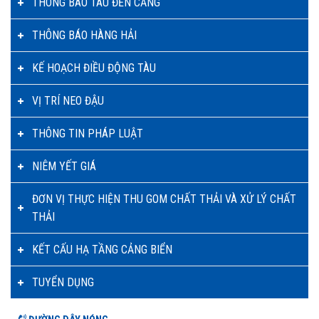
THÔNG BÁO TÀU ĐẾN CẢNG
THÔNG BÁO HÀNG HẢI
KẾ HOẠCH ĐIỀU ĐỘNG TÀU
VỊ TRÍ NEO ĐẬU
THÔNG TIN PHÁP LUẬT
NIÊM YẾT GIÁ
ĐƠN VỊ THỰC HIỆN THU GOM CHẤT THẢI VÀ XỬ LÝ CHẤT
THẢI
KẾT CẤU HẠ TẦNG CẢNG BIỂN
TUYỂN DỤNG