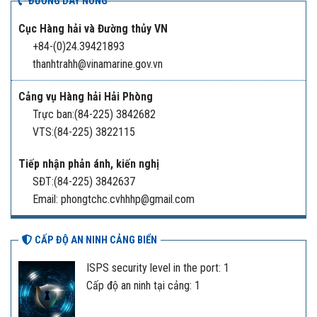
ĐƯỜNG DÂY NÓNG
Cục Hàng hải và Đường thủy VN
+84-(0)24.39421893
thanhtrahh@vinamarine.gov.vn
Cảng vụ Hàng hải Hải Phòng
Trực ban:(84-225) 3842682
VTS:(84-225) 3822115
Tiếp nhận phản ánh, kiến nghị
SĐT:(84-225) 3842637
Email: phongtchc.cvhhhp@gmail.com
CẤP ĐỘ AN NINH CẢNG BIỂN
ISPS security level in the port: 1
Cấp độ an ninh tại cảng: 1