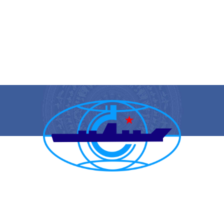
CẢNG VỤ HÀNG HẢI HẢI PHÒNG
TRANG THÔNG TIN ĐIỆN TỬ CẢNG VỤ HÀNG HẢI HẢI PHÒNG