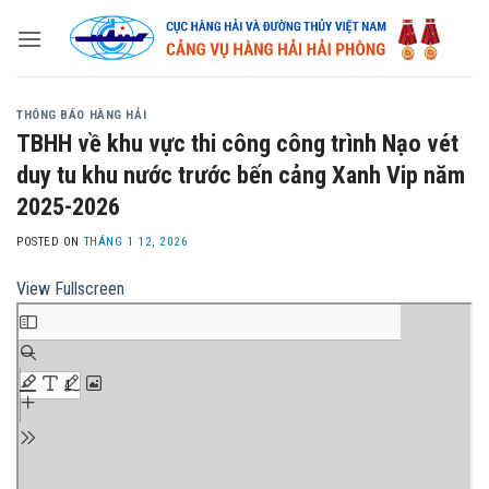
Skip
to
content
THÔNG BÁO HÀNG HẢI
TBHH về khu vực thi công công trình Nạo vét
duy tu khu nước trước bến cảng Xanh Vip năm
2025-2026
POSTED ON
THÁNG 1 12, 2026
View Fullscreen
Skip
to
PDF
content