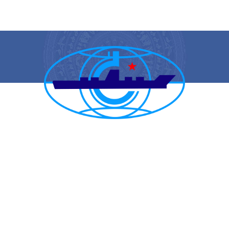
CẢNG VỤ HÀNG HẢI HẢI PHÒNG
TRANG THÔNG TIN ĐIỆN TỬ CẢNG VỤ HÀNG HẢI HẢI PHÒNG
Trụ sở chính: Số 1A Minh Khai, phường Hồng Bàng, thành phố Hải
Phòng
Trực ban: (84-225) 3842682 | VTS : (84-225) 3822115 | Fax: (84-
225) 3842634