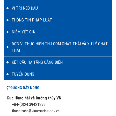
VỊ TRÍ NEO ĐẬU
THÔNG TIN PHÁP LUẬT
NIÊM YẾT GIÁ
ĐƠN VỊ THỰC HIỆN THU GOM CHẤT THẢI VÀ XỬ LÝ CHẤT
THẢI
KẾT CẤU HẠ TẦNG CẢNG BIỂN
TUYỂN DỤNG
ĐƯỜNG DÂY NÓNG
Cục Hàng hải và Đường thủy VN
+84-(0)24.39421893
thanhtrahh@vinamarine.gov.vn