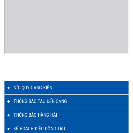
NỘI QUY CẢNG BIỂN
THÔNG BÁO TÀU ĐẾN CẢNG
THÔNG BÁO HÀNG HẢI
KẾ HOẠCH ĐIỀU ĐỘNG TÀU