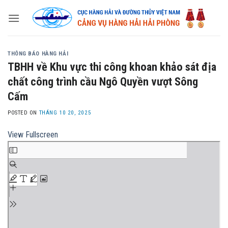
Skip
to
content
THÔNG BÁO HÀNG HẢI
TBHH về Khu vực thi công khoan khảo sát địa
chất công trình cầu Ngô Quyền vượt Sông
Cấm
POSTED ON
THÁNG 10 20, 2025
View Fullscreen
Skip
to
PDF
content