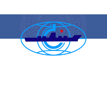
CẢNG VỤ HÀNG HẢI HẢI PHÒNG
TRANG THÔNG TIN ĐIỆN TỬ CẢNG VỤ HÀNG HẢI HẢI PHÒNG
Trụ sở chính: Số 1A Minh Khai, phường Hồng Bàng, thành phố Hải
Phòng
Trực ban: (84-225) 3842682 | VTS : (84-225) 3822115 | Fax: (84-
225) 3842634