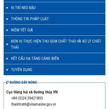
VỊ TRÍ NEO ĐẬU
THÔNG TIN PHÁP LUẬT
NIÊM YẾT GIÁ
ĐƠN VỊ THỰC HIỆN THU GOM CHẤT THẢI VÀ XỬ LÝ CHẤT
THẢI
KẾT CẤU HẠ TẦNG CẢNG BIỂN
TUYỂN DỤNG
ĐƯỜNG DÂY NÓNG
Cục Hàng hải và Đường thủy VN
+84-(0)24.39421893
thanhtrahh@vinamarine.gov.vn