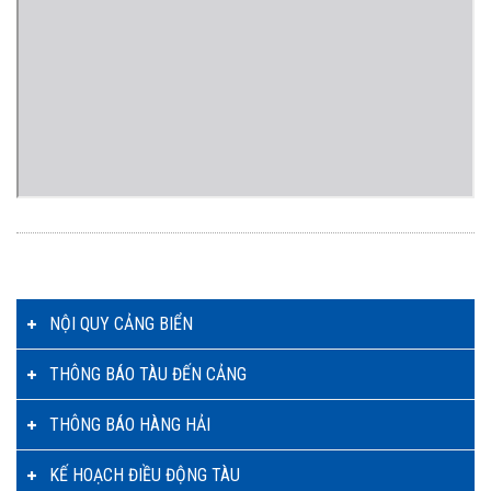
NỘI QUY CẢNG BIỂN
THÔNG BÁO TÀU ĐẾN CẢNG
THÔNG BÁO HÀNG HẢI
KẾ HOẠCH ĐIỀU ĐỘNG TÀU