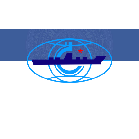
CẢNG VỤ HÀNG HẢI HẢI PHÒNG
TRANG THÔNG TIN ĐIỆN TỬ CẢNG VỤ HÀNG HẢI HẢI PHÒNG
Trụ sở chính: Số 1A Minh Khai, phường Hồng Bàng, thành phố Hải
Phòng