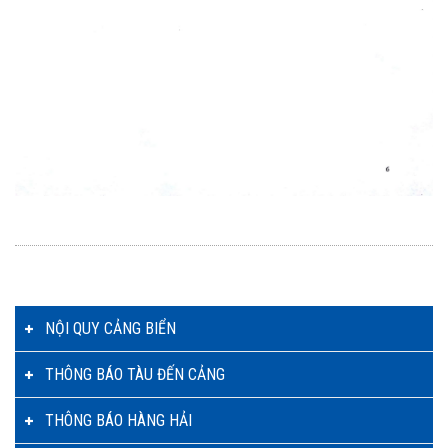
NỘI QUY CẢNG BIỂN
THÔNG BÁO TÀU ĐẾN CẢNG
THÔNG BÁO HÀNG HẢI