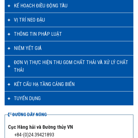
KẾ HOẠCH ĐIỀU ĐỘNG TÀU
VỊ TRÍ NEO ĐẬU
THÔNG TIN PHÁP LUẬT
NIÊM YẾT GIÁ
ĐƠN VỊ THỰC HIỆN THU GOM CHẤT THẢI VÀ XỬ LÝ CHẤT
THẢI
KẾT CẤU HẠ TẦNG CẢNG BIỂN
TUYỂN DỤNG
ĐƯỜNG DÂY NÓNG
Cục Hàng hải và Đường thủy VN
+84-(0)24.39421893