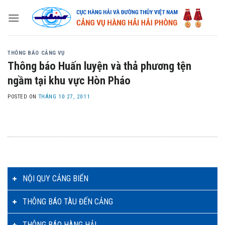
Skip
to
content
THÔNG BÁO CẢNG VỤ
Thông báo Huấn luyện và thả phương tện
ngầm tại khu vực Hòn Pháo
POSTED ON
THÁNG 10 27, 2011
NỘI QUY CẢNG BIỂN
THÔNG BÁO TÀU ĐẾN CẢNG
THÔNG BÁO HÀNG HẢI