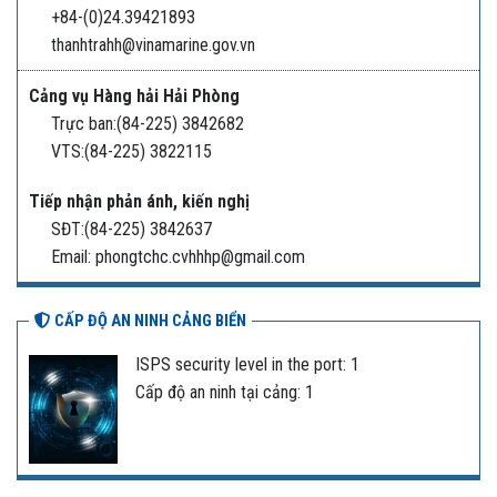
+84-(0)24.39421893
thanhtrahh@vinamarine.gov.vn
Cảng vụ Hàng hải Hải Phòng
Trực ban:(84-225) 3842682
VTS:(84-225) 3822115
Tiếp nhận phản ánh, kiến nghị
SĐT:(84-225) 3842637
Email: phongtchc.cvhhhp@gmail.com
CẤP ĐỘ AN NINH CẢNG BIỂN
ISPS security level in the port: 1
Cấp độ an ninh tại cảng: 1