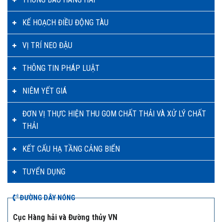
KẾ HOẠCH ĐIỀU ĐỘNG TÀU
VỊ TRÍ NEO ĐẬU
THÔNG TIN PHÁP LUẬT
NIÊM YẾT GIÁ
ĐƠN VỊ THỰC HIỆN THU GOM CHẤT THẢI VÀ XỬ LÝ CHẤT
THẢI
KẾT CẤU HẠ TẦNG CẢNG BIỂN
TUYỂN DỤNG
ĐƯỜNG DÂY NÓNG
Cục Hàng hải và Đường thủy VN