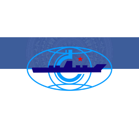
CẢNG VỤ HÀNG HẢI HẢI PHÒNG
TRANG THÔNG TIN ĐIỆN TỬ CẢNG VỤ HÀNG HẢI HẢI PHÒNG
Trụ sở chính: Số 1A Minh Khai, phường Hồng Bàng, thành phố Hải
Phòng