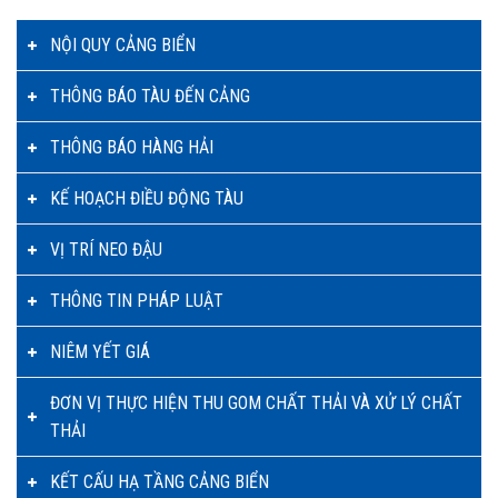
NỘI QUY CẢNG BIỂN
THÔNG BÁO TÀU ĐẾN CẢNG
THÔNG BÁO HÀNG HẢI
KẾ HOẠCH ĐIỀU ĐỘNG TÀU
VỊ TRÍ NEO ĐẬU
THÔNG TIN PHÁP LUẬT
NIÊM YẾT GIÁ
ĐƠN VỊ THỰC HIỆN THU GOM CHẤT THẢI VÀ XỬ LÝ CHẤT
THẢI
KẾT CẤU HẠ TẦNG CẢNG BIỂN