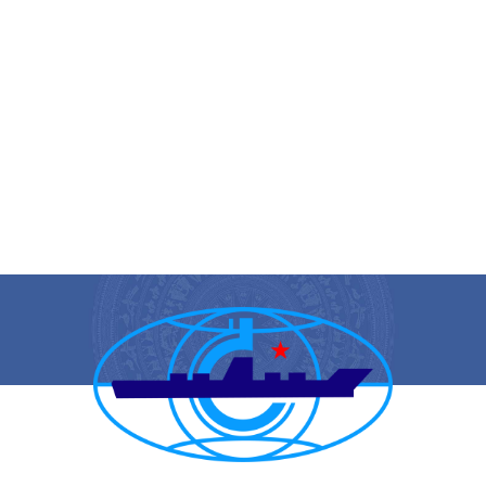
CẢNG VỤ HÀNG HẢI HẢI PHÒNG