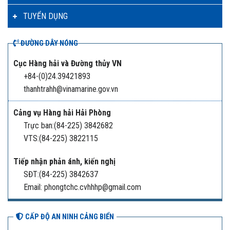
TUYỂN DỤNG
ĐƯỜNG DÂY NÓNG
Cục Hàng hải và Đường thủy VN
+84-(0)24.39421893
thanhtrahh@vinamarine.gov.vn
Cảng vụ Hàng hải Hải Phòng
Trực ban:(84-225) 3842682
VTS:(84-225) 3822115
Tiếp nhận phản ánh, kiến nghị
SĐT:(84-225) 3842637
Email: phongtchc.cvhhhp@gmail.com
CẤP ĐỘ AN NINH CẢNG BIỂN