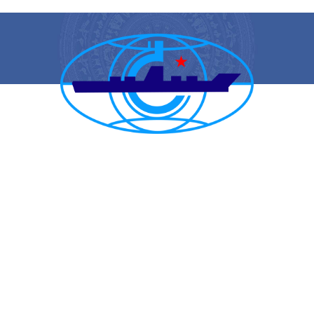
CẢNG VỤ HÀNG HẢI HẢI PHÒNG
TRANG THÔNG TIN ĐIỆN TỬ CẢNG VỤ HÀNG HẢI HẢI PHÒNG
Trụ sở chính: Số 1A Minh Khai, phường Hồng Bàng, thành phố Hải
Phòng
Trực ban: (84-225) 3842682 | VTS : (84-225) 3822115 | Fax: (84-
225) 3842634
Tiếp nhận phản ánh kiến nghị: (84-225) 3842637 | Email :