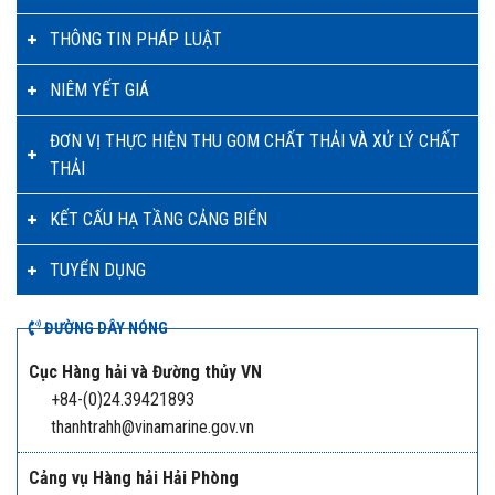
THÔNG TIN PHÁP LUẬT
NIÊM YẾT GIÁ
ĐƠN VỊ THỰC HIỆN THU GOM CHẤT THẢI VÀ XỬ LÝ CHẤT
THẢI
KẾT CẤU HẠ TẦNG CẢNG BIỂN
TUYỂN DỤNG
ĐƯỜNG DÂY NÓNG
Cục Hàng hải và Đường thủy VN
+84-(0)24.39421893
thanhtrahh@vinamarine.gov.vn
Cảng vụ Hàng hải Hải Phòng