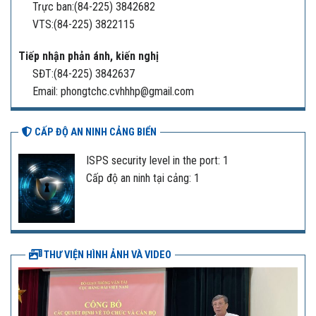
Trực ban:(84-225) 3842682
VTS:(84-225) 3822115
Tiếp nhận phản ánh, kiến nghị
SĐT:(84-225) 3842637
Email: phongtchc.cvhhhp@gmail.com
CẤP ĐỘ AN NINH CẢNG BIỂN
ISPS security level in the port: 1
Cấp độ an ninh tại cảng: 1
THƯ VIỆN HÌNH ẢNH VÀ VIDEO