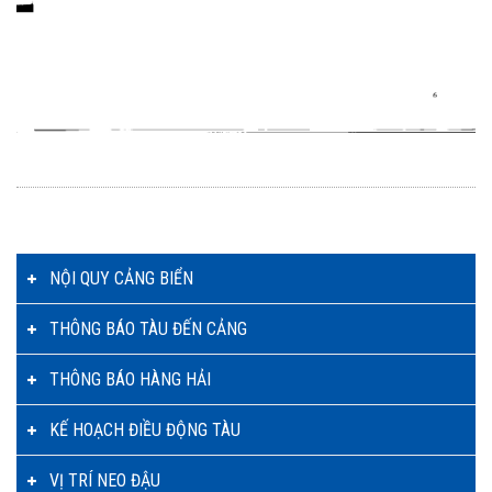
NỘI QUY CẢNG BIỂN
THÔNG BÁO TÀU ĐẾN CẢNG
THÔNG BÁO HÀNG HẢI
KẾ HOẠCH ĐIỀU ĐỘNG TÀU
VỊ TRÍ NEO ĐẬU