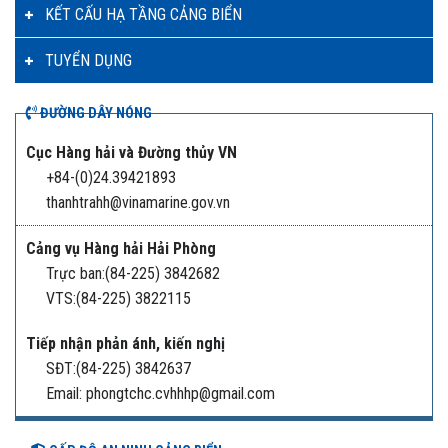
KẾT CẤU HẠ TẦNG CẢNG BIỂN
TUYỂN DỤNG
ĐƯỜNG DÂY NÓNG
Cục Hàng hải và Đường thủy VN
+84-(0)24.39421893
thanhtrahh@vinamarine.gov.vn
Cảng vụ Hàng hải Hải Phòng
Trực ban:(84-225) 3842682
VTS:(84-225) 3822115
Tiếp nhận phản ánh, kiến nghị
SĐT:(84-225) 3842637
Email: phongtchc.cvhhhp@gmail.com