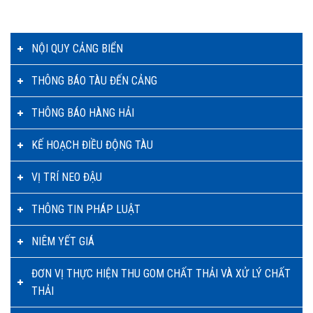
NỘI QUY CẢNG BIỂN
THÔNG BÁO TÀU ĐẾN CẢNG
THÔNG BÁO HÀNG HẢI
KẾ HOẠCH ĐIỀU ĐỘNG TÀU
VỊ TRÍ NEO ĐẬU
THÔNG TIN PHÁP LUẬT
NIÊM YẾT GIÁ
ĐƠN VỊ THỰC HIỆN THU GOM CHẤT THẢI VÀ XỬ LÝ CHẤT
THẢI