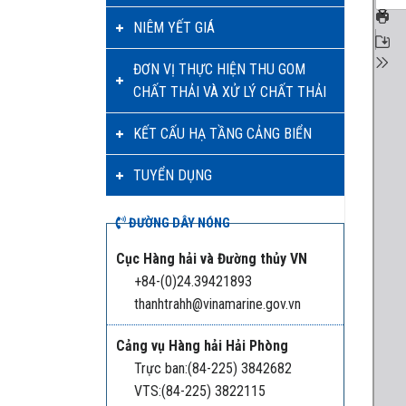
NIÊM YẾT GIÁ
ĐƠN VỊ THỰC HIỆN THU GOM
CHẤT THẢI VÀ XỬ LÝ CHẤT THẢI
KẾT CẤU HẠ TẦNG CẢNG BIỂN
TUYỂN DỤNG
ĐƯỜNG DÂY NÓNG
Cục Hàng hải và Đường thủy VN
+84-(0)24.39421893
thanhtrahh@vinamarine.gov.vn
Cảng vụ Hàng hải Hải Phòng
Trực ban:(84-225) 3842682
VTS:(84-225) 3822115