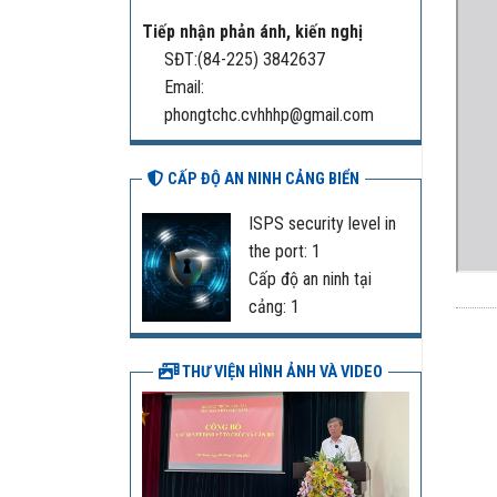
Tiếp nhận phản ánh, kiến nghị
SĐT:(84-225) 3842637
Email:
phongtchc.cvhhhp@gmail.com
CẤP ĐỘ AN NINH CẢNG BIỂN
ISPS security level in
the port: 1
Cấp độ an ninh tại
cảng: 1
THƯ VIỆN HÌNH ẢNH VÀ VIDEO