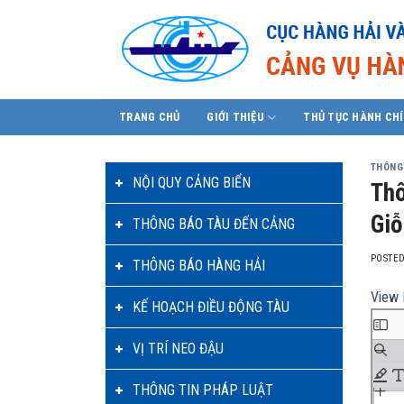
Skip
to
content
TRANG CHỦ
GIỚI THIỆU
THỦ TỤC HÀNH CH
THÔNG
NỘI QUY CẢNG BIỂN
Thô
Giỗ
THÔNG BÁO TÀU ĐẾN CẢNG
POSTE
THÔNG BÁO HÀNG HẢI
View 
KẾ HOẠCH ĐIỀU ĐỘNG TÀU
Skip
to
VỊ TRÍ NEO ĐẬU
PDF
conte
THÔNG TIN PHÁP LUẬT