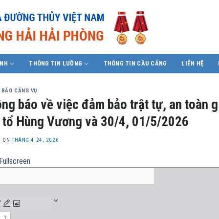
ÍNH
THÔNG TIN LUỒNG
THÔNG TIN CẦU CẢNG
LIÊN HỆ
 BÁO CẢNG VỤ
ng báo về việc đảm bảo trật tự, an toàn g
 tổ Hùng Vương và 30/4, 01/5/2026
D ON
THÁNG 4 24, 2026
Fullscreen
nt