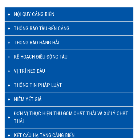
NỘI QUY CẢNG BIỂN
THÔNG BÁO TÀU ĐẾN CẢNG
THÔNG BÁO HÀNG HẢI
KẾ HOẠCH ĐIỀU ĐỘNG TÀU
VỊ TRÍ NEO ĐẬU
THÔNG TIN PHÁP LUẬT
NIÊM YẾT GIÁ
ĐƠN VỊ THỰC HIỆN THU GOM CHẤT THẢI VÀ XỬ LÝ CHẤT
THẢI
KẾT CẤU HẠ TẦNG CẢNG BIỂN