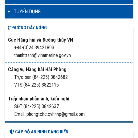
TUYỂN DỤNG
ĐƯỜNG DÂY NÓNG
Cục Hàng hải và Đường thủy VN
+84-(0)24.39421893
thanhtrahh@vinamarine.gov.vn
Cảng vụ Hàng hải Hải Phòng
Trực ban:(84-225) 3842682
VTS:(84-225) 3822115
Tiếp nhận phản ánh, kiến nghị
SĐT:(84-225) 3842637
Email: phongtchc.cvhhhp@gmail.com
CẤP ĐỘ AN NINH CẢNG BIỂN