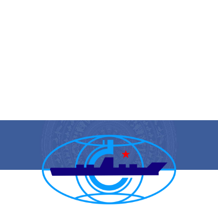
CẢNG VỤ HÀNG HẢI HẢI PHÒNG