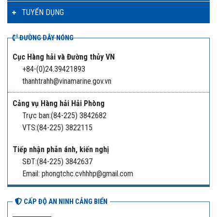
TUYỂN DỤNG
ĐƯỜNG DÂY NÓNG
Cục Hàng hải và Đường thủy VN
+84-(0)24.39421893
thanhtrahh@vinamarine.gov.vn
Cảng vụ Hàng hải Hải Phòng
Trực ban:(84-225) 3842682
VTS:(84-225) 3822115
Tiếp nhận phản ánh, kiến nghị
SĐT:(84-225) 3842637
Email: phongtchc.cvhhhp@gmail.com
CẤP ĐỘ AN NINH CẢNG BIỂN