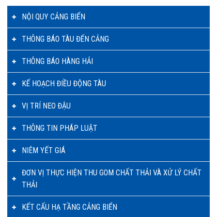
NỘI QUY CẢNG BIỂN
THÔNG BÁO TÀU ĐẾN CẢNG
THÔNG BÁO HÀNG HẢI
KẾ HOẠCH ĐIỀU ĐỘNG TÀU
VỊ TRÍ NEO ĐẬU
THÔNG TIN PHÁP LUẬT
NIÊM YẾT GIÁ
ĐƠN VỊ THỰC HIỆN THU GOM CHẤT THẢI VÀ XỬ LÝ CHẤT
THẢI
KẾT CẤU HẠ TẦNG CẢNG BIỂN