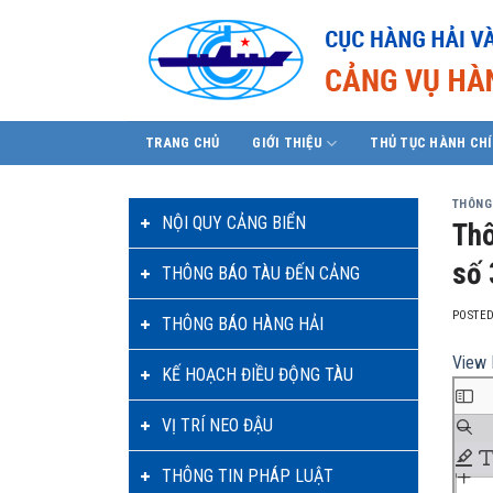
Skip
to
content
TRANG CHỦ
GIỚI THIỆU
THỦ TỤC HÀNH CH
THÔNG
NỘI QUY CẢNG BIỂN
Thô
số 
THÔNG BÁO TÀU ĐẾN CẢNG
POSTE
THÔNG BÁO HÀNG HẢI
View 
KẾ HOẠCH ĐIỀU ĐỘNG TÀU
Skip
to
VỊ TRÍ NEO ĐẬU
PDF
conte
THÔNG TIN PHÁP LUẬT