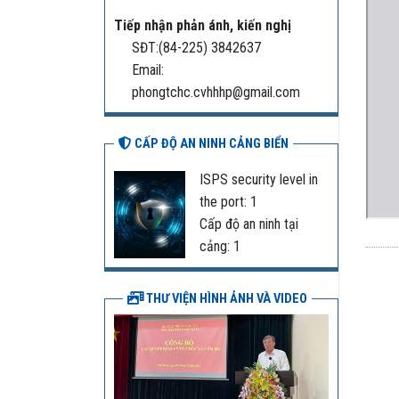
Tiếp nhận phản ánh, kiến nghị
SĐT:(84-225) 3842637
Email:
phongtchc.cvhhhp@gmail.com
CẤP ĐỘ AN NINH CẢNG BIỂN
ISPS security level in
the port: 1
Cấp độ an ninh tại
cảng: 1
THƯ VIỆN HÌNH ẢNH VÀ VIDEO