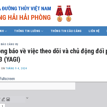
ÍNH
THÔNG TIN LUỒNG
THÔNG TIN CẦU CẢNG
LIÊN HỆ
 BÁO CẢNG VỤ
ng báo về việc theo dõi và chủ động đối 
3 (YAGI)
D ON
THÁNG 9 4, 2024
Fullscreen
nt