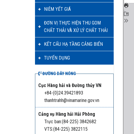
NIÊM YẾT GIÁ
ĐƠN VỊ THỰC HIỆN THU GOM
CHẤT THẢI VÀ XỬ LÝ CHẤT THẢI
KẾT CẤU HẠ TẦNG CẢNG BIỂN
TUYỂN DỤNG
ĐƯỜNG DÂY NÓNG
Cục Hàng hải và Đường thủy VN
+84-(0)24.39421893
thanhtrahh@vinamarine.gov.vn
Cảng vụ Hàng hải Hải Phòng
Trực ban:(84-225) 3842682
VTS:(84-225) 3822115